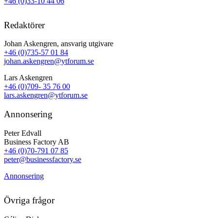
+46 (0)33-10 44 06
Redaktörer
Johan Askengren, ansvarig utgivare
+46 (0)735-57 01 84
johan.askengren@ytforum.se
Lars Askengren
+46 (0)709- 35 76 00
lars.askengren@ytforum.se
Annonsering
Peter Edvall
Business Factory AB
+46 (0)70-791 07 85
peter@businessfactory.se
Annonsering
Övriga frågor