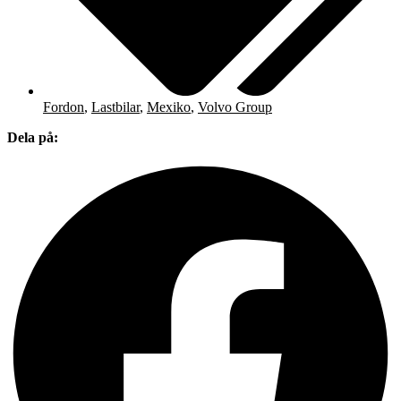
Fordon
,
Lastbilar
,
Mexiko
,
Volvo Group
Dela på: