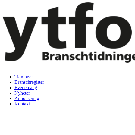
Hoppa
till
innehåll
Tidningen
Branschregister
Evenemang
Nyheter
Annonsering
Kontakt