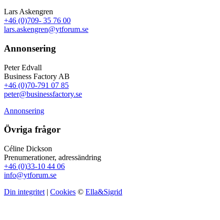
Lars Askengren
+46 (0)709- 35 76 00
lars.askengren@ytforum.se
Annonsering
Peter Edvall
Business Factory AB
+46 (0)70-791 07 85
peter@businessfactory.se
Annonsering
Övriga frågor
Céline Dickson
Prenumerationer, adressändring
+46 (0)33-10 44 06
info@ytforum.se
Din integritet
|
Cookies
©
Ella&Sigrid