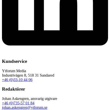
Kundservice
Ytforum Media
Industrivägen 8, 518 31 Sandared
+46 (0)33-10 44 06
Redaktörer
Johan Askengren, ansvarig utgivare
+46 (0)735-57 01 84
johan.askengren@ytforum.se