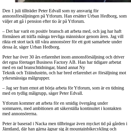
Den 1 juli tillträder Peter Edvall som ny ansvarig för
annonsförsäljningen på Ytforum. Han ersätter Urban Hedborg, som
väljer att gå i pension efter tio år på Ytforum.
– Det har varit en positiv bransch att arbeta med, och jag har haft
förmånen att träffa många trevliga människor genom åren. Jag vill
rikta ett stort tack till våra annonsörer för ett gott samarbete under
dessa år, säger Urban Hedborg.
Peter har över 30 års erfarenhet inom annonsförsäljning och driver
det egna företaget Business Factory AB. Han har tidigare arbetat
med en rad branschtidningar, bland annat Ny
Teknik och Träindustrin, och har bred erfarenhet av försäljning mot
yrkesmässiga målgrupper.
– Jag ser fram emot att börja arbeta för Ytforum, som är en tidning
med en tydlig målgrupp, säger Peter Edvall.
Ytforum kommer att arbeta för en smidig övergång under
sommaren, med ambitionen att säkerställa kontinuitet i kontakten
med annonsörerna.
Peter är baserad i Nacka men tillbringar även mycket tid på gården i
Jämtland, där han gärna ägnar sig åt mountainbikecykling och