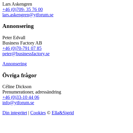
Lars Askengren
+46 (0)709- 35 76 00
lars.askengren@ytforum.se
Annonsering
Peter Edvall
Business Factory AB
+46 (0)70-791 07 85
peter@businessfactory.se
Annonsering
Övriga frågor
Céline Dickson
Prenumerationer, adressändring
+46 (0)33-10 44 06
info@ytforum.se
Din integritet
|
Cookies
©
Ella&Sigrid