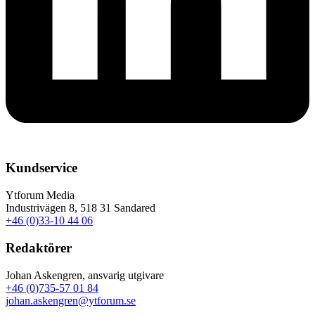
Kundservice
Ytforum Media
Industrivägen 8, 518 31 Sandared
+46 (0)33-10 44 06
Redaktörer
Johan Askengren, ansvarig utgivare
+46 (0)735-57 01 84
johan.askengren@ytforum.se