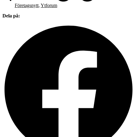
Företagsnytt
,
Ytforum
Dela på: