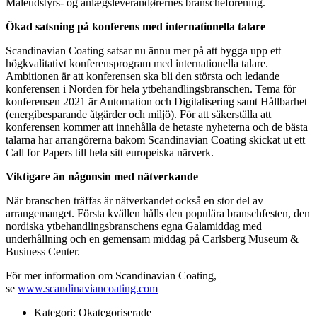
Maleudstyrs- og anlægsleverandørernes branscheforening.
Ökad satsning på konferens med internationella talare
Scandinavian Coating satsar nu ännu mer på att bygga upp ett
högkvalitativt konferensprogram med internationella talare.
Ambitionen är att konferensen ska bli den största och ledande
konferensen i Norden för hela ytbehandlingsbranschen. Tema för
konferensen 2021 är Automation och Digitalisering samt Hållbarhet
(energibesparande åtgärder och miljö). För att säkerställa att
konferensen kommer att innehålla de hetaste nyheterna och de bästa
talarna har arrangörerna bakom Scandinavian Coating skickat ut ett
Call for Papers till hela sitt europeiska närverk.
Viktigare än någonsin med nätverkande
När branschen träffas är nätverkandet också en stor del av
arrangemanget. Första kvällen hålls den populära branschfesten, den
nordiska ytbehandlingsbranschens egna Galamiddag med
underhållning och en gemensam middag på Carlsberg Museum &
Business Center.
För mer information om Scandinavian Coating,
se
www.scandinaviancoating.com
Kategori:
Okategoriserade