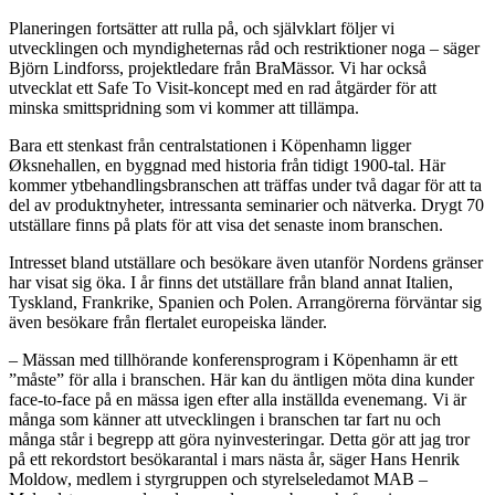
Planeringen fortsätter att rulla på, och självklart följer vi
utvecklingen och myndigheternas råd och restriktioner noga – säger
Björn Lindforss, projektledare från BraMässor. Vi har också
utvecklat ett Safe To Visit-koncept med en rad åtgärder för att
minska smittspridning som vi kommer att tillämpa.
Bara ett stenkast från centralstationen i Köpenhamn ligger
Øksnehallen, en byggnad med historia från tidigt 1900-tal. Här
kommer ytbehandlingsbranschen att träffas under två dagar för att ta
del av produktnyheter, intressanta seminarier och nätverka. Drygt 70
utställare finns på plats för att visa det senaste inom branschen.
Intresset bland utställare och besökare även utanför Nordens gränser
har visat sig öka. I år finns det utställare från bland annat Italien,
Tyskland, Frankrike, Spanien och Polen. Arrangörerna förväntar sig
även besökare från flertalet europeiska länder.
– Mässan med tillhörande konferensprogram i Köpenhamn är ett
”måste” för alla i branschen. Här kan du äntligen möta dina kunder
face-to-face på en mässa igen efter alla inställda evenemang. Vi är
många som känner att utvecklingen i branschen tar fart nu och
många står i begrepp att göra nyinvesteringar. Detta gör att jag tror
på ett rekordstort besökarantal i mars nästa år, säger Hans Henrik
Moldow, medlem i styrgruppen och styrelseledamot MAB –