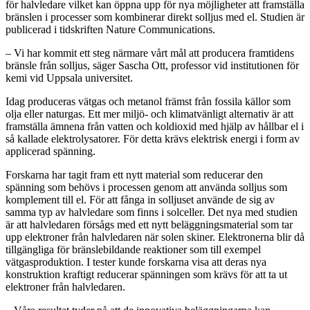
för halvledare vilket kan öppna upp för nya möjligheter att framställa
bränslen i processer som kombinerar direkt solljus med el. Studien är
publicerad i tidskriften Nature Communications.
– Vi har kommit ett steg närmare vårt mål att producera framtidens
bränsle från solljus, säger Sascha Ott, professor vid institutionen för
kemi vid Uppsala universitet.
Idag produceras vätgas och metanol främst från fossila källor som
olja eller naturgas. Ett mer miljö- och klimatvänligt alternativ är att
framställa ämnena från vatten och koldioxid med hjälp av hållbar el i
så kallade elektrolysatorer. För detta krävs elektrisk energi i form av
applicerad spänning.
Forskarna har tagit fram ett nytt material som reducerar den
spänning som behövs i processen genom att använda solljus som
komplement till el. För att fånga in solljuset använde de sig av
samma typ av halvledare som finns i solceller. Det nya med studien
är att halvledaren försågs med ett nytt beläggningsmaterial som tar
upp elektroner från halvledaren när solen skiner. Elektronerna blir då
tillgängliga för bränslebildande reaktioner som till exempel
vätgasproduktion. I tester kunde forskarna visa att deras nya
konstruktion kraftigt reducerar spänningen som krävs för att ta ut
elektroner från halvledaren.