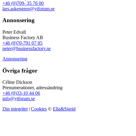
+46 (0)709- 35 76 00
lars.askengren@ytforum.se
Annonsering
Peter Edvall
Business Factory AB
+46 (0)70-791 07 85
peter@businessfactory.se
Annonsering
Övriga frågor
Céline Dickson
Prenumerationer, adressändring
+46 (0)33-10 44 06
info@ytforum.se
Din integritet
|
Cookies
©
Ella&Sigrid