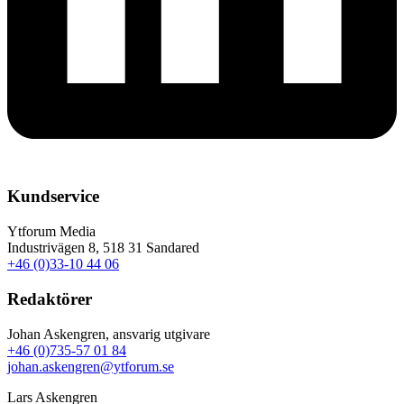
Kundservice
Ytforum Media
Industrivägen 8, 518 31 Sandared
+46 (0)33-10 44 06
Redaktörer
Johan Askengren, ansvarig utgivare
+46 (0)735-57 01 84
johan.askengren@ytforum.se
Lars Askengren