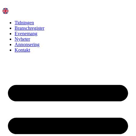
Hoppa
till
innehåll
Tidningen
Branschregister
Evenemang
Nyheter
Annonsering
Kontakt