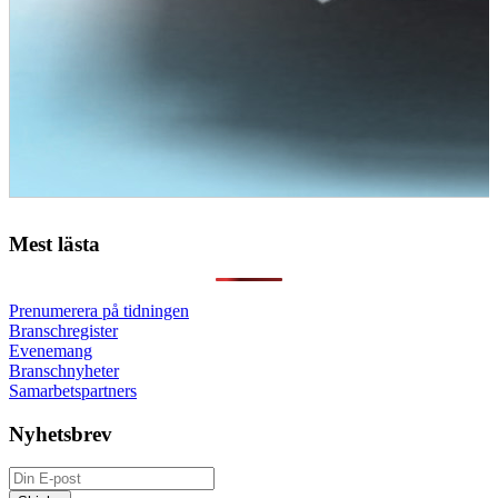
Mest lästa
Prenumerera på tidningen
Branschregister
Evenemang
Branschnyheter
Samarbetspartners
Nyhetsbrev