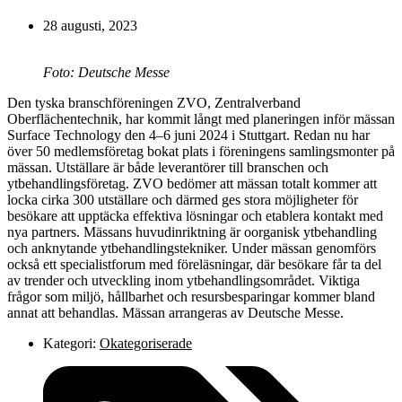
28 augusti, 2023
Foto: Deutsche Messe
Den tyska branschföreningen ZVO, Zentralverband
Oberflächentechnik, har kommit långt med planeringen inför mässan
Surface Technology den 4–6 juni 2024 i Stuttgart. Redan nu har
över 50 medlemsföretag bokat plats i föreningens samlingsmonter på
mässan. Utställare är både leverantörer till branschen och
ytbehandlingsföretag. ZVO bedömer att mässan totalt kommer att
locka cirka 300 utställare och därmed ges stora möjligheter för
besökare att upptäcka effektiva lösningar och etablera kontakt med
nya partners. Mässans huvudinriktning är oorganisk ytbehandling
och anknytande ytbehandlingstekniker. Under mässan genomförs
också ett specialistforum med föreläsningar, där besökare får ta del
av trender och utveckling inom ytbehandlingsområdet. Viktiga
frågor som miljö, hållbarhet och resursbesparingar kommer bland
annat att behandlas. Mässan arrangeras av Deutsche Messe.
Kategori:
Okategoriserade