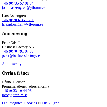
+46 (0)735-57 01 84
johan.askengren@ytforum.se
Lars Askengren
+46 (0)709- 35 76 00
lars.askengren@ytforum.se
Annonsering
Peter Edvall
Business Factory AB
+46 (0)70-791 07 85
peter@businessfactory.se
Annonsering
Övriga frågor
Céline Dickson
Prenumerationer, adressändring
+46 (0)33-10 44 06
info@ytforum.se
Din integritet
|
Cookies
©
Ella&Sigrid