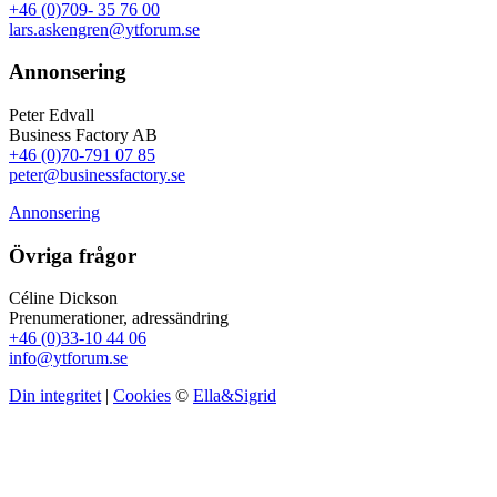
+46 (0)709- 35 76 00
lars.askengren@ytforum.se
Annonsering
Peter Edvall
Business Factory AB
+46 (0)70-791 07 85
peter@businessfactory.se
Annonsering
Övriga frågor
Céline Dickson
Prenumerationer, adressändring
+46 (0)33-10 44 06
info@ytforum.se
Din integritet
|
Cookies
©
Ella&Sigrid