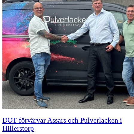
DOT förvärvar Assars och Pulverlacken i
Hillerstorp