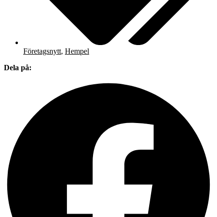
Företagsnytt
,
Hempel
Dela på: