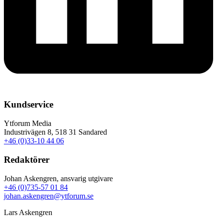
Kundservice
Ytforum Media
Industrivägen 8, 518 31 Sandared
+46 (0)33-10 44 06
Redaktörer
Johan Askengren, ansvarig utgivare
+46 (0)735-57 01 84
johan.askengren@ytforum.se
Lars Askengren