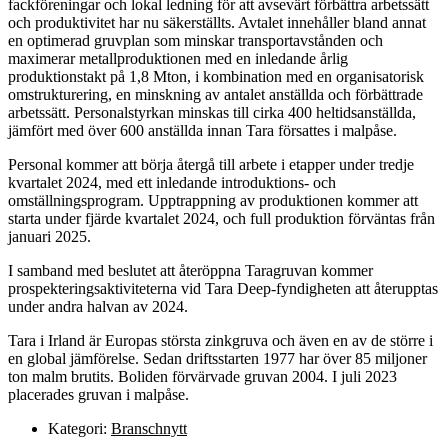
fackföreningar och lokal ledning för att avsevärt förbättra arbetssätt
och produktivitet har nu säkerställts. Avtalet innehåller bland annat
en optimerad gruvplan som minskar transportavstånden och
maximerar metallproduktionen med en inledande årlig
produktionstakt på 1,8 Mton, i kombination med en organisatorisk
omstrukturering, en minskning av antalet anställda och förbättrade
arbetssätt. Personalstyrkan minskas till cirka 400 heltidsanställda,
jämfört med över 600 anställda innan Tara försattes i malpåse.
Personal kommer att börja återgå till arbete i etapper under tredje
kvartalet 2024, med ett inledande introduktions- och
omställningsprogram. Upptrappning av produktionen kommer att
starta under fjärde kvartalet 2024, och full produktion förväntas från
januari 2025.
I samband med beslutet att återöppna Taragruvan kommer
prospekteringsaktiviteterna vid Tara Deep-fyndigheten att återupptas
under andra halvan av 2024.
Tara i Irland är Europas största zinkgruva och även en av de större i
en global jämförelse. Sedan driftsstarten 1977 har över 85 miljoner
ton malm brutits. Boliden förvärvade gruvan 2004. I juli 2023
placerades gruvan i malpåse.
Kategori:
Branschnytt