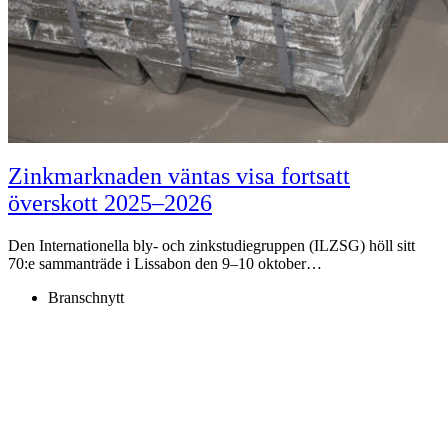
Zinkmarknaden väntas visa fortsatt
överskott 2025–2026
Den Internationella bly- och zinkstudiegruppen (ILZSG) höll sitt
70:e sammanträde i Lissabon den 9–10 oktober…
Branschnytt