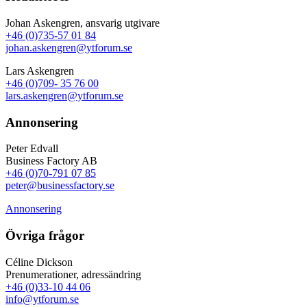
Johan Askengren, ansvarig utgivare
+46 (0)735-57 01 84
johan.askengren@ytforum.se
Lars Askengren
+46 (0)709- 35 76 00
lars.askengren@ytforum.se
Annonsering
Peter Edvall
Business Factory AB
+46 (0)70-791 07 85
peter@businessfactory.se
Annonsering
Övriga frågor
Céline Dickson
Prenumerationer, adressändring
+46 (0)33-10 44 06
info@ytforum.se