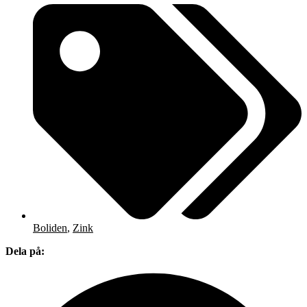
Boliden
,
Zink
Dela på: