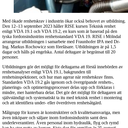
Med ökade renhetskrav i industrin ökar också behovet av utbildning.
Den 12–13 september 2023 håller RISE kursen Teknisk renhet
enligt VDA 19.1 och VDA 19.2, en kurs som är baserad på den
tyska fordonsindustrins renhetsstandard VDA 19. RISE i Mölndal
arrangerar utbildningen i samarbete med Fraunhofer IPA med Dr-
Ing. Markus Rochowicz som föreläsare. Utbildningen är på 1,5
dagar och hålls på engelska. Antal deltagare är begränsat till 20
personer.
Utbildningen gör det möjligt för deltagarna att förstå innebörden av
renhetsanalyser enligt VDA 19.1, bakgrunden till
renhetsinspektioner, och hur man agerar när renhetskrav finns.
Standarden VDA 19.2 gås igenom och övergripande renhets-,
planerings- och optimeringsprocesser delas upp och förklaras i
mindre, mer hanterbara delar. Det gör det möjligt för deltagaren att
självständigt och systematiskt ta itu med teknisk renhet i montering
och att identifiera under- eller överdriven renhetsåtgärd.
Målgrupp för kursen är konstruktörer och kvalitetsansvariga, men
även inköpare och säljare inom fordonsindustrin samt dess
underleverantörer. Även personal inom hydraulik, flyg och rymd
kan ha stor nytta av kursen. Sista dag för anmälan är 25 augusti