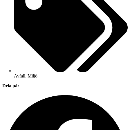
Avfall
,
Miljö
Dela på: