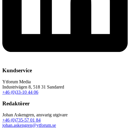
Kundservice
Ytforum Media
Industrivägen 8, 518 31 Sandared
+46 (0)33-10 44 06
Redaktörer
Johan Askengren, ansvarig utgivare
+46 (0)735-57 01 84
johan.askengren@ytforum.se