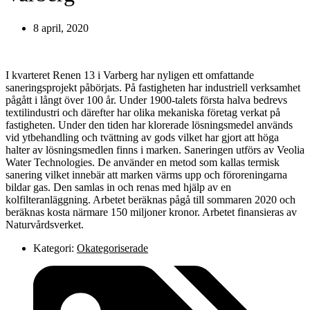
8 april, 2020
I kvarteret Renen 13 i Varberg har nyligen ett omfattande
saneringsprojekt påbörjats. På fastigheten har industriell verksamhet
pågått i långt över 100 år. Under 1900-talets första halva bedrevs
textilindustri och därefter har olika mekaniska företag verkat på
fastigheten. Under den tiden har klorerade lösningsmedel används
vid ytbehandling och tvättning av gods vilket har gjort att höga
halter av lösningsmedlen finns i marken. Saneringen utförs av Veolia
Water Technologies. De använder en metod som kallas termisk
sanering vilket innebär att marken värms upp och föroreningarna
bildar gas. Den samlas in och renas med hjälp av en
kolfilteranläggning. Arbetet beräknas pågå till sommaren 2020 och
beräknas kosta närmare 150 miljoner kronor. Arbetet finansieras av
Naturvårdsverket.
Kategori:
Okategoriserade