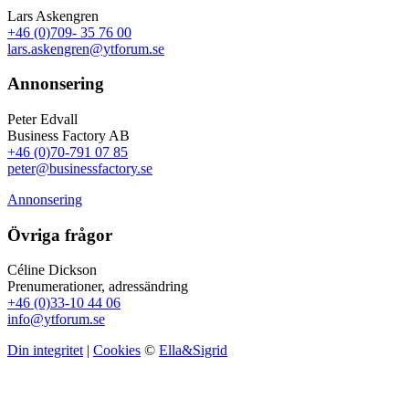
Lars Askengren
+46 (0)709- 35 76 00
lars.askengren@ytforum.se
Annonsering
Peter Edvall
Business Factory AB
+46 (0)70-791 07 85
peter@businessfactory.se
Annonsering
Övriga frågor
Céline Dickson
Prenumerationer, adressändring
+46 (0)33-10 44 06
info@ytforum.se
Din integritet
|
Cookies
©
Ella&Sigrid