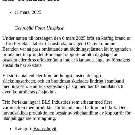
11 mars, 2025
Genrebild Foto: Unsplash
Under natten till torsdagen den 6 mars 2025 bröt en kraftig brand ut
i Trio Perfektas fabrik i Lönsboda, belägen i Osby kommun.
Branden var så pass omfattande att räddningstjänsten lät byggnaden
brinna ner till grunden.Företaget rapporterar att i dagsläget är
orsaken eller dess effekter ännu inte är klarlagda. Inga av företagets
anställda har skadats.
Ett stort antal enheter från räddningstjänsten deltog i
släckningsarbetet, och en brandman skadades lindrigt i samband
med insatsen. Han fick syrastänk på sig men har behandlats och
även kontrolleras på sjukhus.
Trio Perfekta ingår i BLS Industries som arbetar med flera
varumärken med produkter för bland annat badrum och kök. Den
huvudsakliga produktionen består av ytbehandling av kopparrör för
utanpåliggande rördragning.
Kategori:
Branschnytt