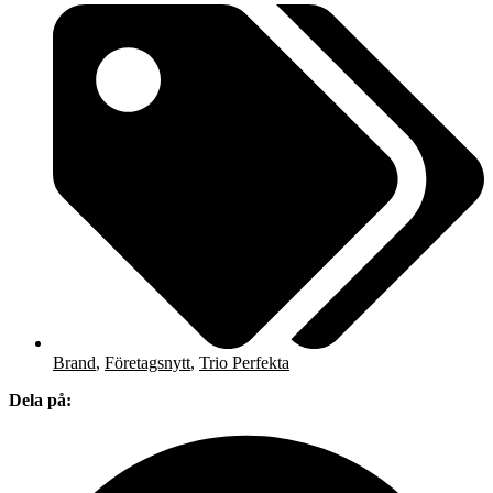
Brand
,
Företagsnytt
,
Trio Perfekta
Dela på: