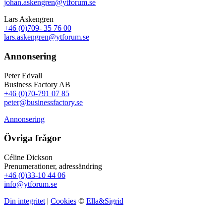
johan.askengren@ytforum.se
Lars Askengren
+46 (0)709- 35 76 00
lars.askengren@ytforum.se
Annonsering
Peter Edvall
Business Factory AB
+46 (0)70-791 07 85
peter@businessfactory.se
Annonsering
Övriga frågor
Céline Dickson
Prenumerationer, adressändring
+46 (0)33-10 44 06
info@ytforum.se
Din integritet
|
Cookies
©
Ella&Sigrid