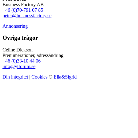
Business Factory AB
+46 (0)70-791 07 85
peter@businessfactory.se
Annonsering
Övriga frågor
Céline Dickson
Prenumerationer, adressändring
+46 (0)33-10 44 06
info@ytforum.se
Din integritet
|
Cookies
©
Ella&Sigrid