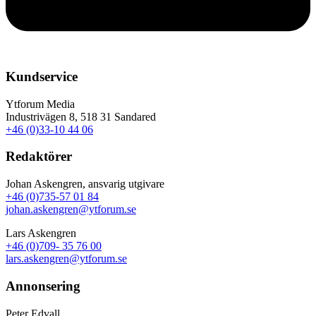
Kundservice
Ytforum Media
Industrivägen 8, 518 31 Sandared
+46 (0)33-10 44 06
Redaktörer
Johan Askengren, ansvarig utgivare
+46 (0)735-57 01 84
johan.askengren@ytforum.se
Lars Askengren
+46 (0)709- 35 76 00
lars.askengren@ytforum.se
Annonsering
Peter Edvall