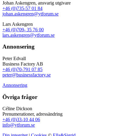
Johan Askengren, ansvarig utgivare
+46 (0)735-57 01 84
johan.askengren@ytforum.se
Lars Askengren
+46 (0)709- 35 76 00
lars.askengren@ytforum.se
Annonsering
Peter Edvall
Business Factory AB
+46 (0)70-791 07 85
peter@businessfactory.se
Annonsering
Övriga frågor
Céline Dickson
Prenumerationer, adressändring
+46 (0)33-10 44 06
info@ytforum.se
Din integritet
|
Cookies
©
Ella&Sigrid