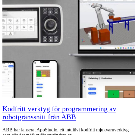
Kodfritt verktyg för programmering av
robotgränssnitt från ABB
ABB har lanserat AppStudio, ett intuitivt kodfritt mjukvaruverktyg