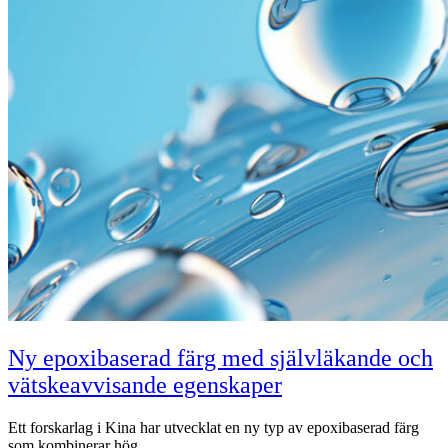
Ny epoxibaserad färg med självläkande och
vätskeavvisande egenskaper
Ett forskarlag i Kina har utvecklat en ny typ av epoxibaserad färg
som kombinerar hög…