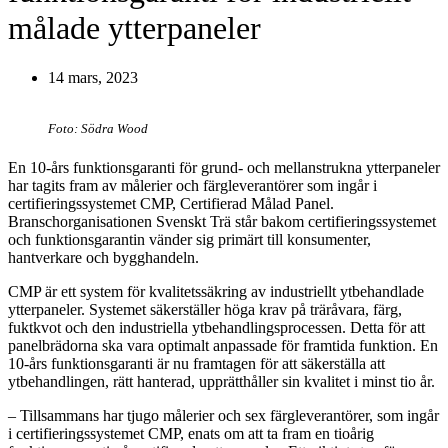
målade ytterpaneler
14 mars, 2023
Foto: Södra Wood
En 10-års funktionsgaranti för grund- och mellanstrukna ytterpaneler
har tagits fram av målerier och färgleverantörer som ingår i
certifieringssystemet CMP, Certifierad Målad Panel.
Branschorganisationen Svenskt Trä står bakom certifieringssystemet
och funktionsgarantin vänder sig primärt till konsumenter,
hantverkare och bygghandeln.
CMP är ett system för kvalitetssäkring av industriellt ytbehandlade
ytterpaneler. Systemet säkerställer höga krav på träråvara, färg,
fuktkvot och den industriella ytbehandlingsprocessen. Detta för att
panelbrädorna ska vara optimalt anpassade för framtida funktion. En
10-års funktionsgaranti är nu framtagen för att säkerställa att
ytbehandlingen, rätt hanterad, upprätthåller sin kvalitet i minst tio år.
– Tillsammans har tjugo målerier och sex färgleverantörer, som ingår
i certifieringssystemet CMP, enats om att ta fram en tioårig