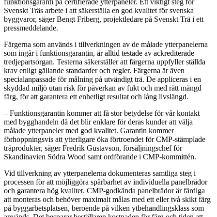
funktionsgaranti på certifierade ytterpaneler. Ett viktigt steg för
Svenskt Träs arbete i att säkerställa en god kvalitet för svenska
byggvaror, säger Bengt Friberg, projektledare på Svenskt Trä i ett
pressmeddelande.
Färgerna som används i tillverkningen av de målade ytterpanelerna
som ingår i funktionsgarantin, är alltid testade av ackrediterade
tredjepartsorgan. Testerna säkerställer att färgerna uppfyller ställda
krav enligt gällande standarder och regler. Färgerna är även
specialanpassade för målning på utvändigt trä. De appliceras i en
skyddad miljö utan risk för påverkan av fukt och med rätt mängd
färg, för att garantera ett enhetligt resultat och lång livslängd.
– Funktionsgarantin kommer att få stor betydelse för vår kontakt
med bygghandeln då det blir enklare för deras kunder att välja
målade ytterpaneler med god kvalitet. Garantin kommer
förhoppningsvis att ytterligare öka förtroendet för CMP-stämplade
träprodukter, säger Fredrik Gustavson, försäljningschef för
Skandinavien Södra Wood samt ordförande i CMP-kommittén.
Vid tillverkning av ytterpanelerna dokumenteras samtliga steg i
processen för att möjliggöra spårbarhet av individuella panelbrädor
och garantera hög kvalitet. CMP-godkända panelbrädor är färdiga
att monteras och behöver maximalt målas med ett eller två skikt färg
på byggarbetsplatsen, beroende på vilken ytbehandlingsklass som
används. Det besparar beställaren kostnaden för färg och tiden att