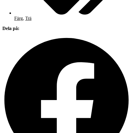
Färg
,
Trä
Dela på: