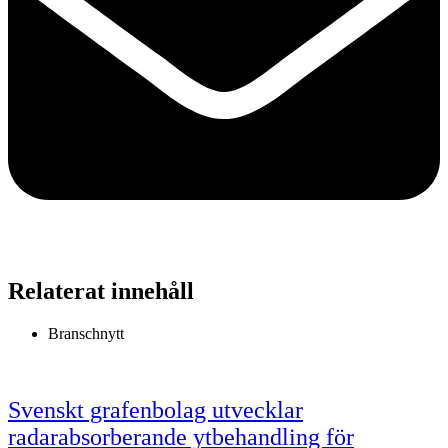
Relaterat innehåll
Branschnytt
Svenskt grafenbolag utvecklar
radarabsorberande ytbehandling för