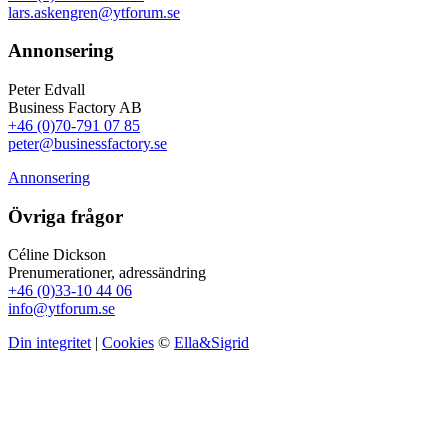
lars.askengren@ytforum.se
Annonsering
Peter Edvall
Business Factory AB
+46 (0)70-791 07 85
peter@businessfactory.se
Annonsering
Övriga frågor
Céline Dickson
Prenumerationer, adressändring
+46 (0)33-10 44 06
info@ytforum.se
Din integritet
|
Cookies
©
Ella&Sigrid