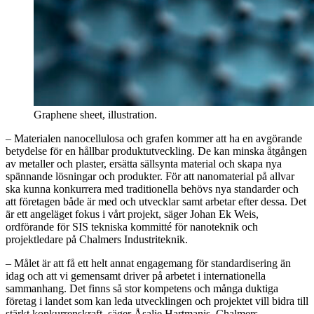
Graphene sheet, illustration.
– Materialen nanocellulosa och grafen kommer att ha en avgörande
betydelse för en hållbar produktutveckling. De kan minska åtgången
av metaller och plaster, ersätta sällsynta material och skapa nya
spännande lösningar och produkter. För att nanomaterial på allvar
ska kunna konkurrera med traditionella behövs nya standarder och
att företagen både är med och utvecklar samt arbetar efter dessa. Det
är ett angeläget fokus i vårt projekt, säger Johan Ek Weis,
ordförande för SIS tekniska kommitté för nanoteknik och
projektledare på Chalmers Industriteknik.
– Målet är att få ett helt annat engagemang för standardisering än
idag och att vi gemensamt driver på arbetet i internationella
sammanhang. Det finns så stor kompetens och många duktiga
företag i landet som kan leda utvecklingen och projektet vill bidra till
stärkt konkurrenskraft, säger Åsalie Hartmanis, Chalmers