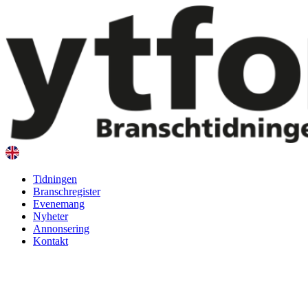
Hoppa
till
innehåll
Tidningen
Branschregister
Evenemang
Nyheter
Annonsering
Kontakt