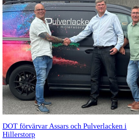
DOT förvärvar Assars och Pulverlacken i
Hillerstorp