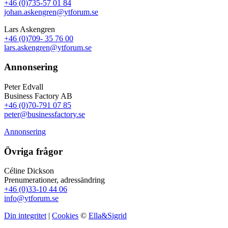
+46 (0)735-57 01 84
johan.askengren@ytforum.se
Lars Askengren
+46 (0)709- 35 76 00
lars.askengren@ytforum.se
Annonsering
Peter Edvall
Business Factory AB
+46 (0)70-791 07 85
peter@businessfactory.se
Annonsering
Övriga frågor
Céline Dickson
Prenumerationer, adressändring
+46 (0)33-10 44 06
info@ytforum.se
Din integritet
|
Cookies
©
Ella&Sigrid