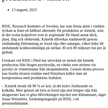
13 augusti, 2025
RISE, Research Institutes of Sweden, har som första aktör i världen
lyckats ta fram ett hållbart alternativ för produktion av kimrök, som
är det svarta kolpulvret som är avgörande för bland annat däck,
plast, färg och elektronik. Kimrök tillverkas traditionellt genom
ofullständig förbränning av fossil olja eller naturgas, vilket leder till
omfattande koldioxidutsläpp på mellan 30 och 80 miljoner ton per år
globalt.
Forskare vid RISE i Piteå har utvecklat en metod där kimrök
produceras från biogen pyrolysolja, en vätska som utvinns via
pyrolys av restströmmar från skogsindustrin. Genom denna process
kan fossila råvaror ersättas med förnybara källor utan att
kompromissa med produktens funktion.
– Kimrök består till 99 % av kol, så det krävs fortfarande en
kolkälla. Men genom att byta ut fossil olja mot biogen olja från
skogsrester kan vi göra tillverkningen mycket mer klimatsmart, säger
Jonas Wennebro, forskningsingenjör på RISE, i ett
pressmeddelande.