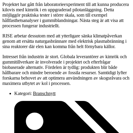
Projektet har gått från laboratorieexperiment till att kunna producera
kilovis med kimrök i en uppgraderad pilotanläggning. Detta
möjliggör praktiska tester i större skala, som till exempel
hållfasthetsanalyser i gummiblandningar. Nästa steg är att visa att
processen fungerar industriellt.
RISE arbetar dessutom med att ytterligare sänka klimatpåverkan
genom att ersätta naturgasbrännare med elektrisk plasmabränning i
sina reaktorer där elen kan komma från helt förnybara källor.
Intresset från industrin är stort. Globala leverantörer av kimrök och
gummitillverkare är involverade i projektet och efterfrågar
biobaserade alternativ. Fördelen är tydlig: produkten blir både
hållbarare och mindre beroende av fossila resurser. Samtidigt lyfter
forskarna behovet av att optimera användningen av skogsråvara och
maximera utbytet av kol i processen.
Kategori:
Branschnytt