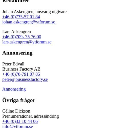
Redaktörer
Johan Askengren, ansvarig utgivare
+46 (0)735-57 01 84
johan.askengren@ytforum.se
Lars Askengren
+46 (0)709- 35 76 00
lars.askengren@ytforum.se
Annonsering
Peter Edvall
Business Factory AB
+46 (0)70-791 07 85
peter@businessfactory.se
Annonsering
Övriga frågor
Céline Dickson
Prenumerationer, adressändring
+46 (0)33-10 44 06
info@ytforum.se