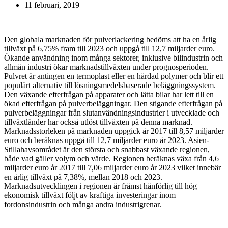
11 februari, 2019
Den globala marknaden för pulverlackering bedöms att ha en årlig
tillväxt på 6,75% fram till 2023 och uppgå till 12,7 miljarder euro.
Ökande användning inom många sektorer, inklusive bilindustrin och
allmän industri ökar marknadstillväxten under prognosperioden.
Pulvret är antingen en termoplast eller en härdad polymer och blir ett
populärt alternativ till lösningsmedelsbaserade beläggningssystem.
Den växande efterfrågan på apparater och lätta bilar har lett till en
ökad efterfrågan på pulverbeläggningar. Den stigande efterfrågan på
pulverbeläggningar från slutanvändningsindustrier i utvecklade och
tillväxtländer har också utlöst tillväxten på denna marknad.
Marknadsstorleken på marknaden uppgick år 2017 till 8,57 miljarder
euro och beräknas uppgå till 12,7 miljarder euro år 2023. Asien-
Stillahavsområdet är den största och snabbast växande regionen,
både vad gäller volym och värde. Regionen beräknas växa från 4,6
miljarder euro år 2017 till 7,06 miljarder euro år 2023 vilket innebär
en årlig tillväxt på 7,38%, mellan 2018 och 2023.
Marknadsutvecklingen i regionen är främst hänförlig till hög
ekonomisk tillväxt följt av kraftiga investeringar inom
fordonsindustrin och många andra industrigrenar.