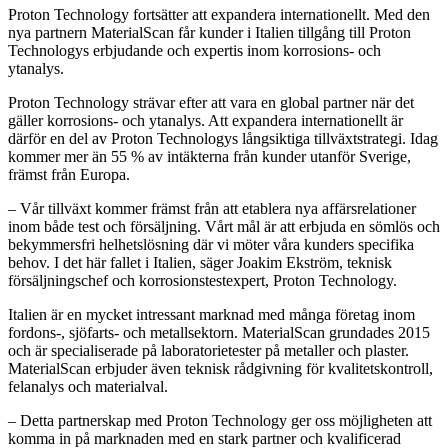
Proton Technology fortsätter att expandera internationellt. Med den
nya partnern MaterialScan får kunder i Italien tillgång till Proton
Technologys erbjudande och expertis inom korrosions- och
ytanalys.
Proton Technology strävar efter att vara en global partner när det
gäller korrosions- och ytanalys. Att expandera internationellt är
därför en del av Proton Technologys långsiktiga tillväxtstrategi. Idag
kommer mer än 55 % av intäkterna från kunder utanför Sverige,
främst från Europa.
– Vår tillväxt kommer främst från att etablera nya affärsrelationer
inom både test och försäljning. Vårt mål är att erbjuda en sömlös och
bekymmersfri helhetslösning där vi möter våra kunders specifika
behov. I det här fallet i Italien, säger Joakim Ekström, teknisk
försäljningschef och korrosionstestexpert, Proton Technology.
Italien är en mycket intressant marknad med många företag inom
fordons-, sjöfarts- och metallsektorn. MaterialScan grundades 2015
och är specialiserade på laboratorietester på metaller och plaster.
MaterialScan erbjuder även teknisk rådgivning för kvalitetskontroll,
felanalys och materialval.
– Detta partnerskap med Proton Technology ger oss möjligheten att
komma in på marknaden med en stark partner och kvalificerad