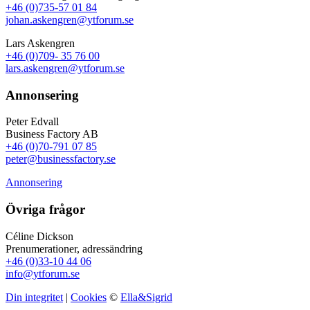
+46 (0)735-57 01 84
johan.askengren@ytforum.se
Lars Askengren
+46 (0)709- 35 76 00
lars.askengren@ytforum.se
Annonsering
Peter Edvall
Business Factory AB
+46 (0)70-791 07 85
peter@businessfactory.se
Annonsering
Övriga frågor
Céline Dickson
Prenumerationer, adressändring
+46 (0)33-10 44 06
info@ytforum.se
Din integritet
|
Cookies
©
Ella&Sigrid