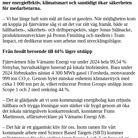
mer energieffektiv, klimatsmart och samtidigt ökar säkerheten
för medarbetarna.
– Vi har länge haft som mål att fasa ut gasolen. När möjligheten kom
att koppla på fjärrvärme såg vi att det var rätt väg framåt, både ur
hållbarhets-, säkerhets- och driftsperspektiv, säger Jonas Stålnacke,
produktionsutvecklare på Proton Finishing och medlem i Team
Impact, ett dedikerat team som arbetar med utvecklingsfrågor.
Från fossilt beroende till 44% lägre utsläpp
Fjärrvärmen från Värnamo Energi var under 2024 hela 99,54 %
förnybar, huvudsakligen baserad på lokala biobränslen. Bara under
2024 förbrukades nästan 4 300 MWh gasol i Forsheda, motsvarande
999 ton CO₂e. Genom bytet minskar enhetens klimatavtryck med
cirka 1 000 ton per år, vilket reducerar Proton Groups utsläpp inom
Scope 1 och 2 med omkring 44 %.
– Det är glädjande att vi som kommunägt energibolag kan erbjuda
hållbara och trygga lösningar som stärker vår bygd genom att öka
det lokala näringslivets konkurrenskraft, konstaterar Frans
Martinsson, affärsutvecklare på Värnamo Energi AB.
– Det här är ett gigantiskt kliv för oss. Inom ramen för vårt
kommande arbete med Science Based Targets (SBTi) kommer