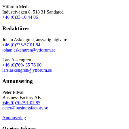
Ytforum Media
Industrivägen 8, 518 31 Sandared
+46 (0)33-10 44 06
Redaktörer
Johan Askengren, ansvarig utgivare
+46 (0)735-57 01 84
johan.askengren@ytforum.se
Lars Askengren
+46 (0)709- 35 76 00
lars.askengren@ytforum.se
Annonsering
Peter Edvall
Business Factory AB
+46 (0)70-791 07 85
peter@businessfactory.se
Annonsering
Övriga frågor