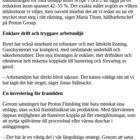
målsättningen för våra utsläpp inom Scope 1 och 2 att ligga på en
reduktion inom spannet 42–55 %. Det exakta målet avgörs av vilken
tidshorisont vi väljer, men oavsett innebär det att vi redan nu tar ett
mycket stort steg i rätt riktning, säger Maria Thom, hållbarhetschef
på Proton Group.
Enklare drift och tryggare arbetsmiljö
Bytet har också inneburit en robustare och mer lättskött lösning.
Gasolsystemet var komplext, med omfattande underhåll och
säkerhetsrutiner. Den nya lösningen är enklare, mer driftsäker och
eliminerar helt riskerna kopplade till hantering och förvaring av
gasol.
– Arbetsmiljön har direkt blivit säkrare. Det känns väldigt rätt att vi
har tagit det här steget, säger Jonas Stålnacke.
En investering för framtiden
Genom satsningen har Proton Finishing inte bara minskat sina
utsläpp, utan också framtidssäkrat sin produktion. Med fjärrvärmen
öppnas möjligheter att framöver koppla på fler energilösningar, som
att nyttja spillvärme till processbad eller värma duschar i
anläggningen.
– Det här är en viktig del i vår långsiktiga strategi. Genom att satsa