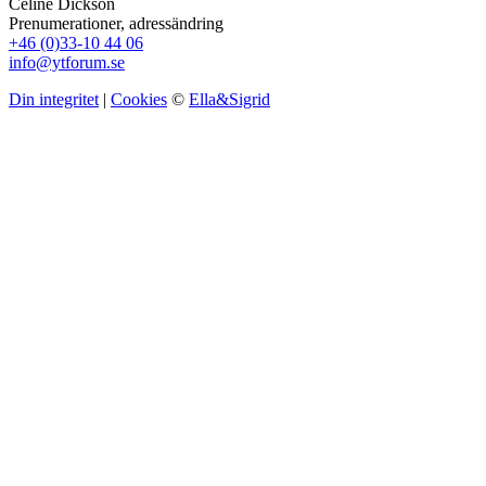
Céline Dickson
Prenumerationer, adressändring
+46 (0)33-10 44 06
info@ytforum.se
Din integritet
|
Cookies
©
Ella&Sigrid