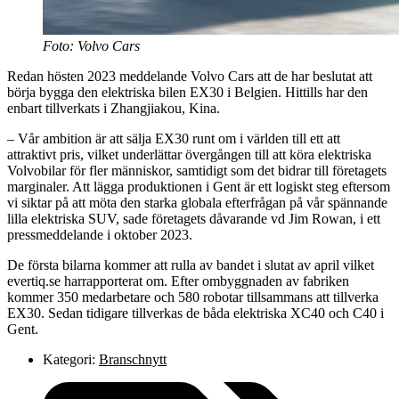
Foto: Volvo Cars
Redan hösten 2023 meddelande Volvo Cars att de har beslutat att
börja bygga den elektriska bilen EX30 i Belgien. Hittills har den
enbart tillverkats i Zhangjiakou, Kina.
– Vår ambition är att sälja EX30 runt om i världen till ett att
attraktivt pris, vilket underlättar övergången till att köra elektriska
Volvobilar för fler människor, samtidigt som det bidrar till företagets
marginaler. Att lägga produktionen i Gent är ett logiskt steg eftersom
vi siktar på att möta den starka globala efterfrågan på vår spännande
lilla elektriska SUV, sade företagets dåvarande vd Jim Rowan, i ett
pressmeddelande i oktober 2023.
De första bilarna kommer att rulla av bandet i slutat av april vilket
evertiq.se harrapporterat om. Efter ombyggnaden av fabriken
kommer 350 medarbetare och 580 robotar tillsammans att tillverka
EX30. Sedan tidigare tillverkas de båda elektriska XC40 och C40 i
Gent.
Kategori:
Branschnytt