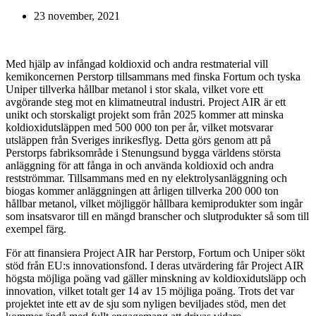
23 november, 2021
Med hjälp av infångad koldioxid och andra restmaterial vill
kemikoncernen Perstorp tillsammans med finska Fortum och tyska
Uniper tillverka hållbar metanol i stor skala, vilket vore ett
avgörande steg mot en klimatneutral industri. Project AIR är ett
unikt och storskaligt projekt som från 2025 kommer att minska
koldioxidutsläppen med 500 000 ton per år, vilket motsvarar
utsläppen från Sveriges inrikesflyg. Detta görs genom att på
Perstorps fabriksområde i Stenungsund bygga världens största
anläggning för att fånga in och använda koldioxid och andra
restströmmar. Tillsammans med en ny elektrolysanläggning och
biogas kommer anläggningen att årligen tillverka 200 000 ton
hållbar metanol, vilket möjliggör hållbara kemiprodukter som ingår
som insatsvaror till en mängd branscher och slutprodukter så som till
exempel färg.
För att finansiera Project AIR har Perstorp, Fortum och Uniper sökt
stöd från EU:s innovationsfond. I deras utvärdering får Project AIR
högsta möjliga poäng vad gäller minskning av koldioxidutsläpp och
innovation, vilket totalt ger 14 av 15 möjliga poäng. Trots det var
projektet inte ett av de sju som nyligen beviljades stöd, men det