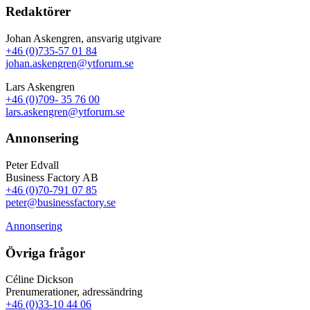
Redaktörer
Johan Askengren, ansvarig utgivare
+46 (0)735-57 01 84
johan.askengren@ytforum.se
Lars Askengren
+46 (0)709- 35 76 00
lars.askengren@ytforum.se
Annonsering
Peter Edvall
Business Factory AB
+46 (0)70-791 07 85
peter@businessfactory.se
Annonsering
Övriga frågor
Céline Dickson
Prenumerationer, adressändring
+46 (0)33-10 44 06