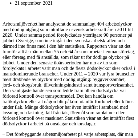
21 september, 2021
Arbetsmiljöverket har analyserat de sammanlagt 404 arbetsolyckor
med dödlig utgång som inträffade i svensk arbetskraft åren 2011 till
2020. Under samma period förolyckades ytterligare 90 personer på
jobbet i Sverige, som inte ingår i den svenska arbetskraften och
därmed inte finns med i den här statistiken. Rapporten visar att det
framför allt är män mellan 55 och 64 år som arbetar i enmansföretag,
eller företag med få anställda, som råkar ut för dödliga olyckor på
jobbet. Under den senaste tioårsperioden har nio av tio som
förolyckats i arbetet varit män och de flesta dödsolyckor sker också i
mansdominerande branscher. Under 2011 – 2020 var fyra branscher
mest drabbade av olyckor med dödlig utgång: byggverksamhet,
jord- och skogsbruk, tillverkningsindustri samt transportverksamhet.
Den vanligaste händelsen som ledde fram till en dödsolycka var
förlorad kontroll över transportmedel. Det kan handla om
trafikolyckor eller att någon blir påkörd utanför fordonet eller kläms
under flak. Många dödsolyckor har även inträffat i samband med
lossning och lastning, fall från tak, föremål som ramlat ner eller
förlorad kontroll över maskiner. Statistiken visar att det inträffat flest
dödsolyckor i arbetet på onsdagar och torsdagar.
– Det förebyggande arbetsmiljöarbetet på varje arbetsplats, där man