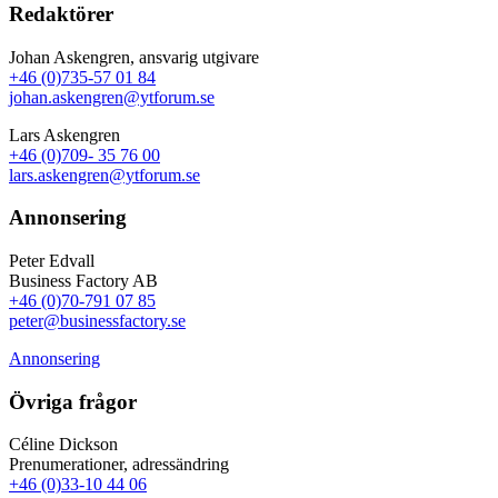
Redaktörer
Johan Askengren, ansvarig utgivare
+46 (0)735-57 01 84
johan.askengren@ytforum.se
Lars Askengren
+46 (0)709- 35 76 00
lars.askengren@ytforum.se
Annonsering
Peter Edvall
Business Factory AB
+46 (0)70-791 07 85
peter@businessfactory.se
Annonsering
Övriga frågor
Céline Dickson
Prenumerationer, adressändring
+46 (0)33-10 44 06