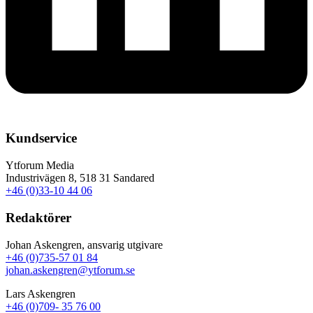
Kundservice
Ytforum Media
Industrivägen 8, 518 31 Sandared
+46 (0)33-10 44 06
Redaktörer
Johan Askengren, ansvarig utgivare
+46 (0)735-57 01 84
johan.askengren@ytforum.se
Lars Askengren
+46 (0)709- 35 76 00