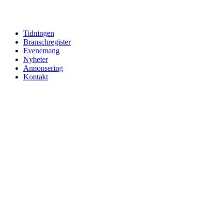
Hoppa
till
innehåll
Tidningen
Branschregister
Evenemang
Nyheter
Annonsering
Kontakt