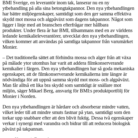
BMI Sverige, en leverantör inom tak, lanserar nu en ny
ytbehandling på alla sina betongtakpannor. Den nya ytbehandlingen
har bättre miljöegenskaper, samtidigt som den ger samma effektiva
skydd mot mossa och algpåväxt som dagens takpannor. Något som
ligger i linje med att branschen efterfrågar mer hållbara
produkter. Under flera år har BMI, tillsammans med en av världens
ledande kemikalieleverantörer, utvecklat den nya ytbehandlingen,
vilken kommer att användas på samtliga takpannor från varumärket
Monier.
– Det traditionella sättet att förhindra mossa och alger från att växa
på målade ytor utomhus har varit att addera filmkonserverande
kemikalier i färgen. Den nya ytbehandlingen har så goda mekaniska
egenskaper, att de filmkonserverande kemikalierna inte längre är
nödvändiga för att uppnå samma skydd mot moss- och algpåväxt.
Man får alltså ett lika bra skydd som samtidigt är snällare mot
miljön, säger Mikael Berg, ansvarig för BMI:s produktportfölj för
Monier i Norden.
Den nya ytbehandlingen är hårdare och absorberar mindre vatten,
vilket leder till att mindre smuts fastnar på ytan, samtidigt som den
torkar upp snabbare efter att den blivit fuktig. Dessa två egenskaper
verkar i synergi med varandra och bidrar till att reducera biologisk
påväxt på takpannan.