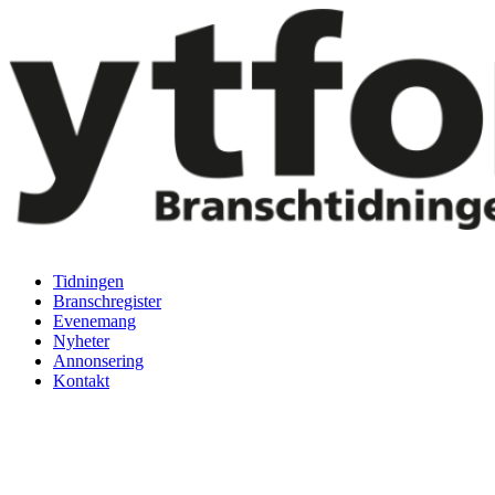
Hoppa
till
innehåll
Tidningen
Branschregister
Evenemang
Nyheter
Annonsering
Kontakt