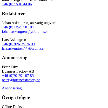
+46 (0)33-10 44 06
Redaktörer
Johan Askengren, ansvarig utgivare
+46 (0)735-57 01 84
johan.askengren@ytforum.se
Lars Askengren
+46 (0)709- 35 76 00
lars.askengren@ytforum.se
Annonsering
Peter Edvall
Business Factory AB
+46 (0)70-791 07 85
peter@businessfactory.se
Annonsering
Övriga frågor
Céline Dickson