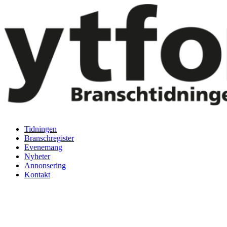
Hoppa
till
innehåll
Tidningen
Branschregister
Evenemang
Nyheter
Annonsering
Kontakt