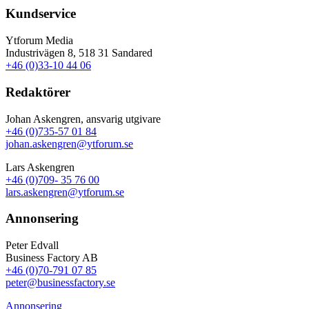
Kundservice
Ytforum Media
Industrivägen 8, 518 31 Sandared
+46 (0)33-10 44 06
Redaktörer
Johan Askengren, ansvarig utgivare
+46 (0)735-57 01 84
johan.askengren@ytforum.se
Lars Askengren
+46 (0)709- 35 76 00
lars.askengren@ytforum.se
Annonsering
Peter Edvall
Business Factory AB
+46 (0)70-791 07 85
peter@businessfactory.se
Annonsering