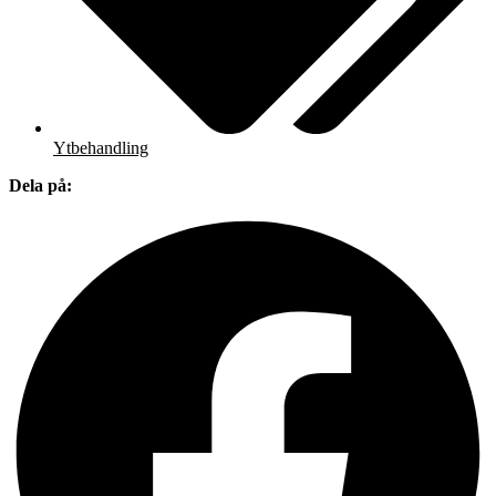
Ytbehandling
Dela på: