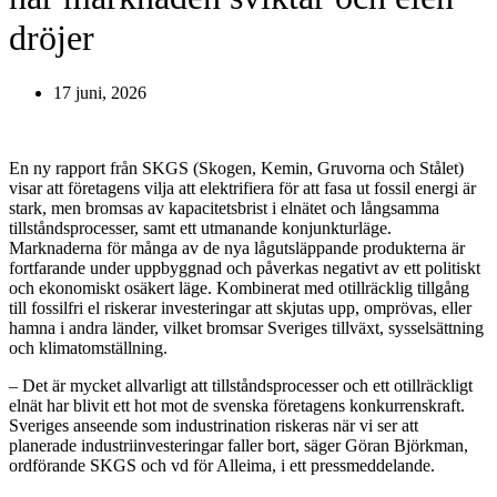
dröjer
17 juni, 2026
En ny rapport från SKGS (Skogen, Kemin, Gruvorna och Stålet)
visar att företagens vilja att elektrifiera för att fasa ut fossil energi är
stark, men bromsas av kapacitetsbrist i elnätet och långsamma
tillståndsprocesser, samt ett utmanande konjunkturläge.
Marknaderna för många av de nya lågutsläppande produkterna är
fortfarande under uppbyggnad och påverkas negativt av ett politiskt
och ekonomiskt osäkert läge. Kombinerat med otillräcklig tillgång
till fossilfri el riskerar investeringar att skjutas upp, omprövas, eller
hamna i andra länder, vilket bromsar Sveriges tillväxt, sysselsättning
och klimatomställning.
– Det är mycket allvarligt att tillståndsprocesser och ett otillräckligt
elnät har blivit ett hot mot de svenska företagens konkurrenskraft.
Sveriges anseende som industrination riskeras när vi ser att
planerade industriinvesteringar faller bort, säger Göran Björkman,
ordförande SKGS och vd för Alleima, i ett pressmeddelande.