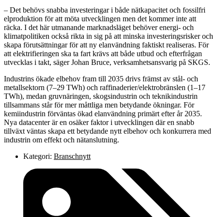
– Det behövs snabba investeringar i både nätkapacitet och fossilfri
elproduktion för att möta utvecklingen men det kommer inte att
räcka. I det här utmanande marknadsläget behöver energi- och
klimatpolitiken också rikta in sig på att minska investeringsrisker och
skapa förutsättningar för att ny elanvändning faktiskt realiseras. För
att elektrifieringen ska ta fart krävs att både utbud och efterfrågan
utvecklas i takt, säger Johan Bruce, verksamhetsansvarig på SKGS.
Industrins ökade elbehov fram till 2035 drivs främst av stål- och
metallsektorn (7–29 TWh) och raffinaderier/elektrobränslen (1–17
TWh), medan gruvnäringen, skogsindustrin och teknikindustrin
tillsammans står för mer måttliga men betydande ökningar. För
kemiindustrin förväntas ökad elanvändning primärt efter år 2035.
Nya datacenter är en osäker faktor i utvecklingen där en snabb
tillväxt väntas skapa ett betydande nytt elbehov och konkurrera med
industrin om effekt och nätanslutning.
Kategori:
Branschnytt