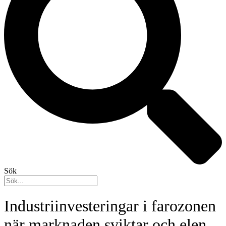
Sök
Industriinvesteringar i farozonen
när marknaden sviktar och elen