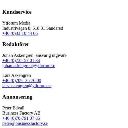
Kundservice
Ytforum Media
Industrivägen 8, 518 31 Sandared
+46 (0)33-10 44 06
Redaktörer
Johan Askengren, ansvarig utgivare
+46 (0)735-57 01 84
johan.askengren@ytforum.se
Lars Askengren
+46 (0)709- 35 76 00
lars.askengren@ytforum.se
Annonsering
Peter Edvall
Business Factory AB
+46 (0)70-791 07 85
peter@businessfactory.se