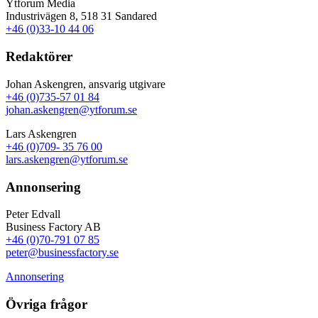
Ytforum Media
Industrivägen 8, 518 31 Sandared
+46 (0)33-10 44 06
Redaktörer
Johan Askengren, ansvarig utgivare
+46 (0)735-57 01 84
johan.askengren@ytforum.se
Lars Askengren
+46 (0)709- 35 76 00
lars.askengren@ytforum.se
Annonsering
Peter Edvall
Business Factory AB
+46 (0)70-791 07 85
peter@businessfactory.se
Annonsering
Övriga frågor