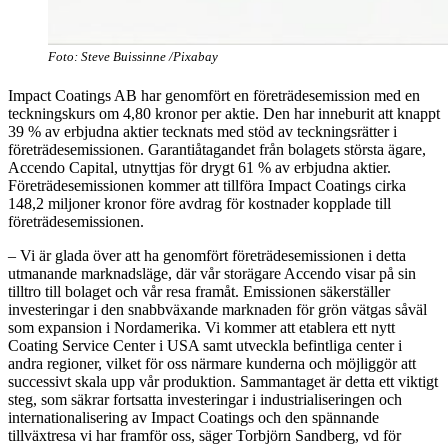
Foto: Steve Buissinne /Pixabay
Impact Coatings AB har genomfört en företrädesemission med en
teckningskurs om 4,80 kronor per aktie. Den har inneburit att knappt
39 % av erbjudna aktier tecknats med stöd av teckningsrätter i
företrädesemissionen. Garantiåtagandet från bolagets största ägare,
Accendo Capital, utnyttjas för drygt 61 % av erbjudna aktier.
Företrädesemissionen kommer att tillföra Impact Coatings cirka
148,2 miljoner kronor före avdrag för kostnader kopplade till
företrädesemissionen.
– Vi är glada över att ha genomfört företrädesemissionen i detta
utmanande marknadsläge, där vår storägare Accendo visar på sin
tilltro till bolaget och vår resa framåt. Emissionen säkerställer
investeringar i den snabbväxande marknaden för grön vätgas såväl
som expansion i Nordamerika. Vi kommer att etablera ett nytt
Coating Service Center i USA samt utveckla befintliga center i
andra regioner, vilket för oss närmare kunderna och möjliggör att
successivt skala upp vår produktion. Sammantaget är detta ett viktigt
steg, som säkrar fortsatta investeringar i industrialiseringen och
internationalisering av Impact Coatings och den spännande
tillväxtresa vi har framför oss, säger Torbjörn Sandberg, vd för