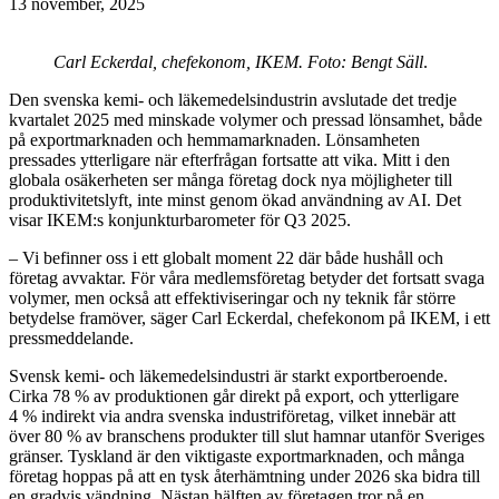
13 november, 2025
Carl Eckerdal, chefekonom, IKEM. Foto: Bengt Säll
.
Den svenska kemi- och läkemedelsindustrin avslutade det tredje
kvartalet 2025 med minskade volymer och pressad lönsamhet, både
på exportmarknaden och hemmamarknaden. Lönsamheten
pressades ytterligare när efterfrågan fortsatte att vika. Mitt i den
globala osäkerheten ser många företag dock nya möjligheter till
produktivitetslyft, inte minst genom ökad användning av AI. Det
visar IKEM:s konjunkturbarometer för Q3 2025.
– Vi befinner oss i ett globalt moment 22 där både hushåll och
företag avvaktar. För våra medlemsföretag betyder det fortsatt svaga
volymer, men också att effektiviseringar och ny teknik får större
betydelse framöver, säger Carl Eckerdal, chefekonom på IKEM, i ett
pressmeddelande.
Svensk kemi- och läkemedelsindustri är starkt exportberoende.
Cirka 78 % av produktionen går direkt på export, och ytterligare
4 % indirekt via andra svenska industriföretag, vilket innebär att
över 80 % av branschens produkter till slut hamnar utanför Sveriges
gränser. Tyskland är den viktigaste exportmarknaden, och många
företag hoppas på att en tysk återhämtning under 2026 ska bidra till
en gradvis vändning. Nästan hälften av företagen tror på en