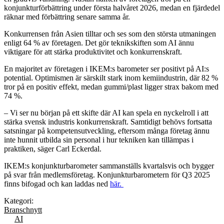
konjunkturförbättring under första halvåret 2026, medan en fjärdedel
räknar med förbättring senare samma år.
Konkurrensen från Asien tilltar och ses som den största utmaningen
enligt 64 % av företagen. Det gör teknikskiften som AI ännu
viktigare för att stärka produktivitet och konkurrenskraft.
En majoritet av företagen i IKEM:s barometer ser positivt på AI:s
potential. Optimismen är särskilt stark inom kemiindustrin, där 82 %
tror på en positiv effekt, medan gummi/plast ligger strax bakom med
74 %.
– Vi ser nu början på ett skifte där AI kan spela en nyckelroll i att
stärka svensk industris konkurrenskraft. Samtidigt behövs fortsatta
satsningar på kompetensutveckling, eftersom många företag ännu
inte hunnit utbilda sin personal i hur tekniken kan tillämpas i
praktiken, säger Carl Eckerdal.
IKEM:s konjunkturbarometer sammanställs kvartalsvis och bygger
på svar från medlemsföretag. Konjunkturbarometern för Q3 2025
finns bifogad och kan laddas ned
här.
Kategori:
Branschnytt
AI