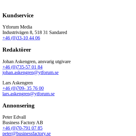
Kundservice
Ytforum Media
Industrivägen 8, 518 31 Sandared
+46 (0)33-10 44 06
Redaktörer
Johan Askengren, ansvarig utgivare
+46 (0)735-57 01 84
johan.askengren@ytforum.se
Lars Askengren
+46 (0)709- 35 76 00
lars.askengren@ytforum.se
Annonsering
Peter Edvall
Business Factory AB
+46 (0)70-791 07 85
peter@businessfactory.se