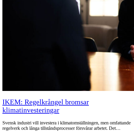
IKEM: Regelkrångel bromsar
klimatinvesteringar
Svensk industri vill investera i klimatomställningen, men omfattande
regelverk och långa tillståndsprocesser försvårar arbetet. Det…