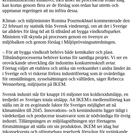
kan kortas genom flera av de förslag som redan har utretts och
uppmanar regeringen att nu införa dessa.
Klimat- och miljöminister Romina Pourmokhtari kommenterade den
22 februari ny statistik från Svensk vindenergi, om att det i Sverige
tar alldeles för lång tid att få tillstånd att bygga vindkraftsparker.
Ministern vill skynda på processen genom en översyn av
miljöbalken och genom förslag i Miljöprövningsutredningen.
– För att bygga vindkraft behövs både kemikalier och plast.
Tillståndsprocesserna behöver kortas för samtliga projekt. Vi ser en
oroväckande utveckling där industrins konkurrenskraft avtar.
Företag väljer att etablera och utöka sin verksamhet i andra länder än
i Sverige och vi riskerar förlora industriföretag som är ovärderliga
för omställningen, sysselsättningen och välfärden, säger Rebecca
Wennerberg, miljöjurist på IKEM.
Svensk industri står för knappt 16 miljoner ton koldioxidutsläpp, en
tredjedel av Sveriges totala utsläpp. Att IKEM:s medlemsföretag kan
ställa om är en avgörande faktor för Sveriges möjlighet att nå
klimatmålen till 2045. Innovations- och kemiindustrin ligger tidigt i
värdekedjan och producerar insatsvaror som är nödvändiga för övrig
industri. Tillämpningen av miljölagstiftningen styr företagens
förutsättningar att ställa om sin produktion. IKEM ser idag hur
inkonsekventa och oförutsebara regelverk försvårar för nytänkande