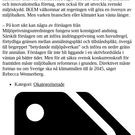
och innovationsrika företag, men också för att utveckla svenskt
miljöskydd. IKEM välkomnar att regeringen vill göra en översyn av
miljöbalken. Men varken branschen eller klimatet kan vänta längre.
– På kort sikt kan några av förslagen från
Miljöprövningsutredningen fungera som konstgjord andning.
Särskilt förslagen om att införa ändringsprövning som huvudregel,
förtydliga gränsen mellan anmälningsplikt och tillståndsplikt, övergå
till begreppet ”betydande miljöpåverkan” och införa en nedre gräns
för anmälan. Förslagen får inte bli liggande i en skrivbordslåda i
väntan på bättre tider. Men för att säkra svensk konkurrenskraft för
framtiden måste miljöbalken reformeras i grunden. Direktivet måste
formas nu om Sverige ska nå klimatmålen till år 2045, säger
Rebecca Wennerberg.
Kategori:
Okategoriserade