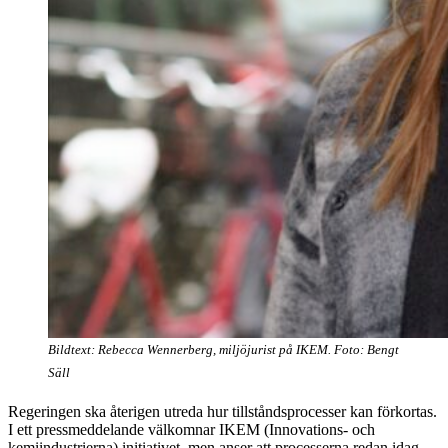
Bildtext: Rebecca Wennerberg, miljöjurist på IKEM. Foto: Bengt
Säll
Regeringen ska återigen utreda hur tillståndsprocesser kan förkortas.
I ett pressmeddelande välkomnar IKEM (Innovations- och
kemiindustrierna) initiativet, men anser att processerna redan idag