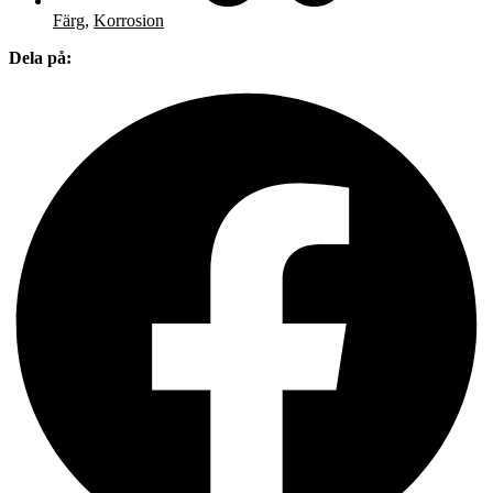
Färg
,
Korrosion
Dela på: