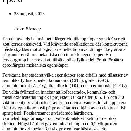
28 augusti, 2023
Foto: Pixabay
Epoxi används i allmänhet i färger vid tillämpningar som kräver ett
gott korrosionsskydd. Vid krävande applikationer, där kontaktytorna
måste skyddas mot slitage, har emellertid användningen begränsats
på grund av sämre mekaniska och termiska egenskaper. En
forskargrupp har provat att tillsätta olika fyllmedel för att förbättra
epoxifärgers mekaniska egenskaper.
Forskarna har studerat vilka egenskaper som erhålls med tillsatser av
fem olika fyllnadsmedel, kolnanorör (CNT), grafen (GO),
aluminiumoxid (Al
O
), titandioxid (TiO
) och ceriumoxid (CeO
).
2
3
2
2
De valda fyllmedlen innebar att kolbaserade-, keramiska- och
metalloxidmaterial ingick i projektet. Olika halter (0,5, 1,5 och 3,0
viktprocent) av vart och ett av fyllmedlen användes för att applicera
skikt av epoxikomposit på provplåtar med hjälp av en elektrostatisk
sprutpistol. Forskarteamet utvärderade hårdheten,
värmeledningsförmågan och vattenkontaktvinkeln för de olika
skikten. Högst hårdhet gav en inblandning med 0,5 viktprocent
aluminiumoxid medan 3,0 viktprocent var bäst avseende