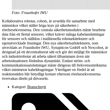
Foto: Fraunhofer IWU
Kollaborativa robotar, cobots, är avsedda för samarbete med
människor vilket ställer höga krav på säkerheten i
rörelsesekvenserna. Den centrala säkerhetsmodulen måste bearbeta
data från ett flertal sensorer, vilket kräver många kabelanslutningar
för sensorer och ställdon i traditionella robotarkitekturer och
egenutvecklade lösningar. Den nya säkerhetsarkitekturen, som
utvecklats av Fraunhofer IWU, Synapticon GmbH och Nexcobot, är
designad på ett decentraliserat sätt och gör det möjligt för människor
och industrirobotar att arbeta säkert tillsammans även när
arbetssituationen förändras dynamiskt. Endast ström- och
kommunikationsanslutningar måste dirigeras till frekvensomriktarna
vilket minimerar kabeldragningar. Ytterligare en fördel är att
reaktionstiden blir betydligt kortare eftersom rörelsesekvenserna
övervakas direkt på drivaxeln.
Kategori:
Branschnytt