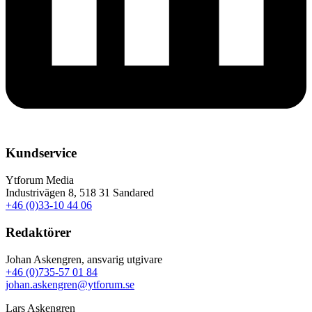
Kundservice
Ytforum Media
Industrivägen 8, 518 31 Sandared
+46 (0)33-10 44 06
Redaktörer
Johan Askengren, ansvarig utgivare
+46 (0)735-57 01 84
johan.askengren@ytforum.se
Lars Askengren