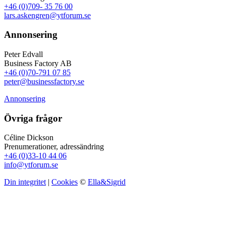
+46 (0)709- 35 76 00
lars.askengren@ytforum.se
Annonsering
Peter Edvall
Business Factory AB
+46 (0)70-791 07 85
peter@businessfactory.se
Annonsering
Övriga frågor
Céline Dickson
Prenumerationer, adressändring
+46 (0)33-10 44 06
info@ytforum.se
Din integritet
|
Cookies
©
Ella&Sigrid