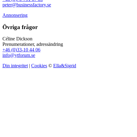
peter@businessfactory.se
Annonsering
Övriga frågor
Céline Dickson
Prenumerationer, adressändring
+46 (0)33-10 44 06
info@ytforum.se
Din integritet
|
Cookies
©
Ella&Sigrid