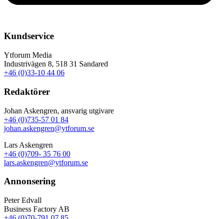
Kundservice
Ytforum Media
Industrivägen 8, 518 31 Sandared
+46 (0)33-10 44 06
Redaktörer
Johan Askengren, ansvarig utgivare
+46 (0)735-57 01 84
johan.askengren@ytforum.se
Lars Askengren
+46 (0)709- 35 76 00
lars.askengren@ytforum.se
Annonsering
Peter Edvall
Business Factory AB
+46 (0)70-791 07 85