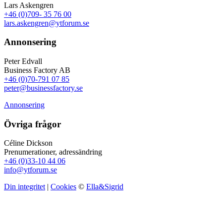
Lars Askengren
+46 (0)709- 35 76 00
lars.askengren@ytforum.se
Annonsering
Peter Edvall
Business Factory AB
+46 (0)70-791 07 85
peter@businessfactory.se
Annonsering
Övriga frågor
Céline Dickson
Prenumerationer, adressändring
+46 (0)33-10 44 06
info@ytforum.se
Din integritet
|
Cookies
©
Ella&Sigrid