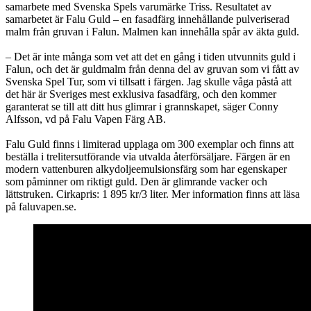
samarbete med Svenska Spels varumärke Triss. Resultatet av
samarbetet är Falu Guld – en fasadfärg innehållande pulveriserad
malm från gruvan i Falun. Malmen kan innehålla spår av äkta guld.
– Det är inte många som vet att det en gång i tiden utvunnits guld i
Falun, och det är guldmalm från denna del av gruvan som vi fått av
Svenska Spel Tur, som vi tillsatt i färgen. Jag skulle våga påstå att
det här är Sveriges mest exklusiva fasadfärg, och den kommer
garanterat se till att ditt hus glimrar i grannskapet, säger Conny
Alfsson, vd på Falu Vapen Färg AB.
Falu Guld finns i limiterad upplaga om 300 exemplar och finns att
beställa i trelitersutförande via utvalda återförsäljare. Färgen är en
modern vattenburen alkydoljeemulsionsfärg som har egenskaper
som påminner om riktigt guld. Den är glimrande vacker och
lättstruken. Cirkapris: 1 895 kr/3 liter. Mer information finns att läsa
på faluvapen.se.