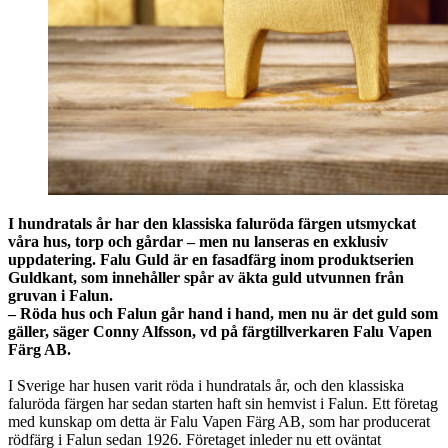
I hundratals år har den klassiska faluröda färgen utsmyckat
våra hus, torp och gårdar – men nu lanseras en exklusiv
uppdatering. Falu Guld är en fasadfärg inom produktserien
Guldkant, som innehåller spår av äkta guld utvunnen från
gruvan i Falun.
– Röda hus och Falun går hand i hand, men nu är det guld som
gäller, säger Conny Alfsson, vd på färgtillverkaren Falu Vapen
Färg AB.
I Sverige har husen varit röda i hundratals år, och den klassiska
faluröda färgen har sedan starten haft sin hemvist i Falun. Ett företag
med kunskap om detta är Falu Vapen Färg AB, som har producerat
rödfärg i Falun sedan 1926. Företaget inleder nu ett oväntat