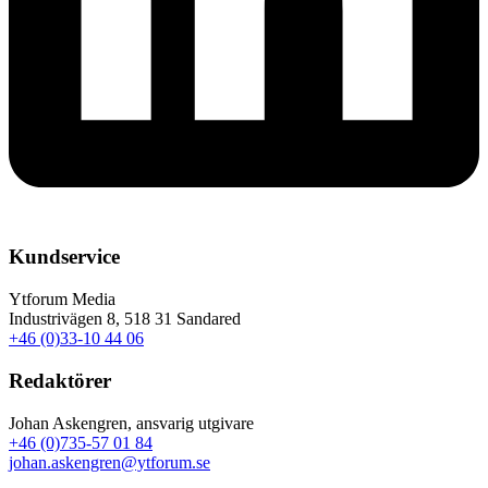
Kundservice
Ytforum Media
Industrivägen 8, 518 31 Sandared
+46 (0)33-10 44 06
Redaktörer
Johan Askengren, ansvarig utgivare
+46 (0)735-57 01 84
johan.askengren@ytforum.se