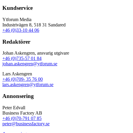
Kundservice
Ytforum Media
Industrivägen 8, 518 31 Sandared
+46 (0)33-10 44 06
Redaktörer
Johan Askengren, ansvarig utgivare
+46 (0)735-57 01 84
johan.askengren@ytforum.se
Lars Askengren
+46 (0)709- 35 76 00
lars.askengren@ytforum.se
Annonsering
Peter Edvall
Business Factory AB
+46 (0)70-791 07 85
peter@businessfactory.se