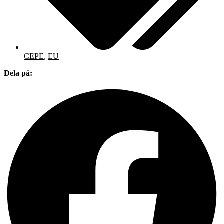
CEPE
,
EU
Dela på: