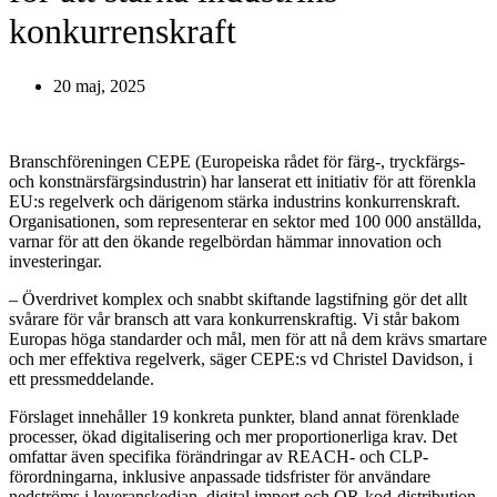
konkurrenskraft
20 maj, 2025
Branschföreningen CEPE (Europeiska rådet för färg-, tryckfärgs-
och konstnärsfärgsindustrin) har lanserat ett initiativ för att förenkla
EU:s regelverk och därigenom stärka industrins konkurrenskraft.
Organisationen, som representerar en sektor med 100 000 anställda,
varnar för att den ökande regelbördan hämmar innovation och
investeringar.
– Överdrivet komplex och snabbt skiftande lagstifning gör det allt
svårare för vår bransch att vara konkurrenskraftig. Vi står bakom
Europas höga standarder och mål, men för att nå dem krävs smartare
och mer effektiva regelverk, säger CEPE:s vd Christel Davidson, i
ett pressmeddelande.
Förslaget innehåller 19 konkreta punkter, bland annat förenklade
processer, ökad digitalisering och mer proportionerliga krav. Det
omfattar även specifika förändringar av REACH- och CLP-
förordningarna, inklusive anpassade tidsfrister för användare
nedströms i leveranskedjan, digital import och QR-kod-distribution