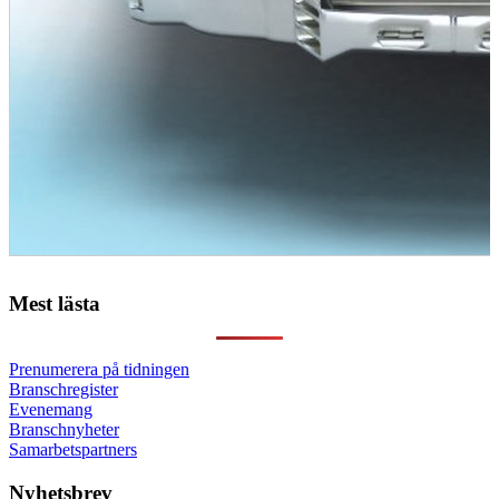
Mest lästa
Prenumerera på tidningen
Branschregister
Evenemang
Branschnyheter
Samarbetspartners
Nyhetsbrev