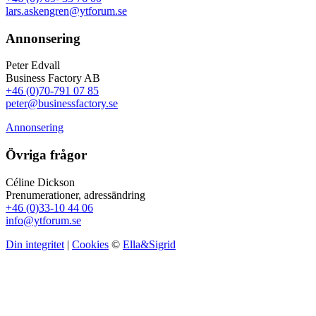
lars.askengren@ytforum.se
Annonsering
Peter Edvall
Business Factory AB
+46 (0)70-791 07 85
peter@businessfactory.se
Annonsering
Övriga frågor
Céline Dickson
Prenumerationer, adressändring
+46 (0)33-10 44 06
info@ytforum.se
Din integritet
|
Cookies
©
Ella&Sigrid