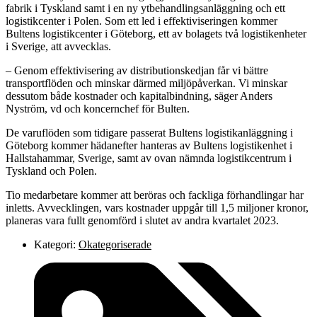
fabrik i Tyskland samt i en ny ytbehandlingsanläggning och ett
logistikcenter i Polen. Som ett led i effektiviseringen kommer
Bultens logistikcenter i Göteborg, ett av bolagets två logistikenheter
i Sverige, att avvecklas.
– Genom effektivisering av distributionskedjan får vi bättre
transportflöden och minskar därmed miljöpåverkan. Vi minskar
dessutom både kostnader och kapitalbindning, säger Anders
Nyström, vd och koncernchef för Bulten.
De varuflöden som tidigare passerat Bultens logistikanläggning i
Göteborg kommer hädanefter hanteras av Bultens logistikenhet i
Hallstahammar, Sverige, samt av ovan nämnda logistikcentrum i
Tyskland och Polen.
Tio medarbetare kommer att beröras och fackliga förhandlingar har
inletts. Avvecklingen, vars kostnader uppgår till 1,5 miljoner kronor,
planeras vara fullt genomförd i slutet av andra kvartalet 2023.
Kategori:
Okategoriserade