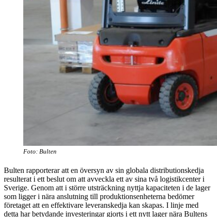
Foto: Bulten
Bulten rapporterar att en översyn av sin globala distributionskedja
resulterat i ett beslut om att avveckla ett av sina två logistikcenter i
Sverige. Genom att i större utsträckning nyttja kapaciteten i de lager
som ligger i nära anslutning till produktionsenheterna bedömer
företaget att en effektivare leveranskedja kan skapas. I linje med
detta har betydande investeringar gjorts i ett nytt lager nära Bultens