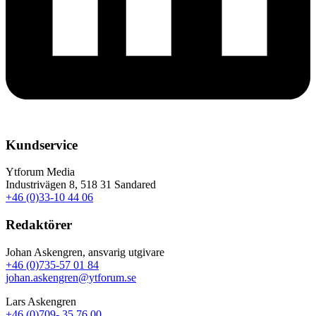
Kundservice
Ytforum Media
Industrivägen 8, 518 31 Sandared
+46 (0)33-10 44 06
Redaktörer
Johan Askengren, ansvarig utgivare
+46 (0)735-57 01 84
johan.askengren@ytforum.se
Lars Askengren
+46 (0)709- 35 76 00