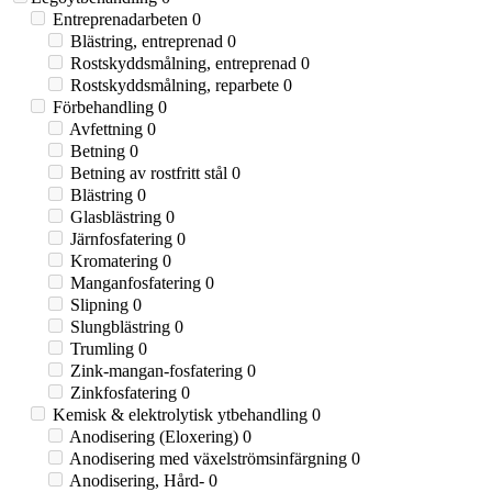
Entreprenadarbeten
0
Blästring, entreprenad
0
Rostskyddsmålning, entreprenad
0
Rostskyddsmålning, reparbete
0
Förbehandling
0
Avfettning
0
Betning
0
Betning av rostfritt stål
0
Blästring
0
Glasblästring
0
Järnfosfatering
0
Kromatering
0
Manganfosfatering
0
Slipning
0
Slungblästring
0
Trumling
0
Zink-mangan-fosfatering
0
Zinkfosfatering
0
Kemisk & elektrolytisk ytbehandling
0
Anodisering (Eloxering)
0
Anodisering med växelströmsinfärgning
0
Anodisering, Hård-
0