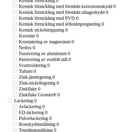
Kemisk förnickling
0
Kemisk förnickling med förstärkt korrosionsskydd
0
Kemisk förnickling med förstärkt slitageskydd
0
Kemisk förnickling med PVD
0
Kemisk förnickling med teflonimpregnering
0
Kemisk nickelstrippning
0
Keronite
0
Kromatering av magnesium
0
Nedox
0
Passivering av aluminium
0
Passivering av rostfritt stål
0
Svartoxidering
0
Tufram
0
Zink-järnlegering
0
Zink-nickellegering
0
Zinkflake
0
Zinkflake Geomet®
0
Lackering
0
Avlackering
0
ED-lackering
0
Pulverlackering
0
Rostskyddsmålning
0
Trumlingsmålning
0