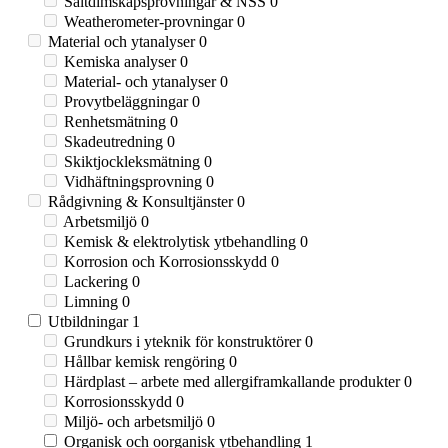
Saltdimskåpsprovningar & NSS
0
Weatherometer-provningar
0
Material och ytanalyser
0
Kemiska analyser
0
Material- och ytanalyser
0
Provytbeläggningar
0
Renhetsmätning
0
Skadeutredning
0
Skiktjockleksmätning
0
Vidhäftningsprovning
0
Rådgivning & Konsultjänster
0
Arbetsmiljö
0
Kemisk & elektrolytisk ytbehandling
0
Korrosion och Korrosionsskydd
0
Lackering
0
Limning
0
Utbildningar
1
Grundkurs i yteknik för konstruktörer
0
Hållbar kemisk rengöring
0
Härdplast – arbete med allergiframkallande produkter
0
Korrosionsskydd
0
Miljö- och arbetsmiljö
0
Organisk och oorganisk ytbehandling
1