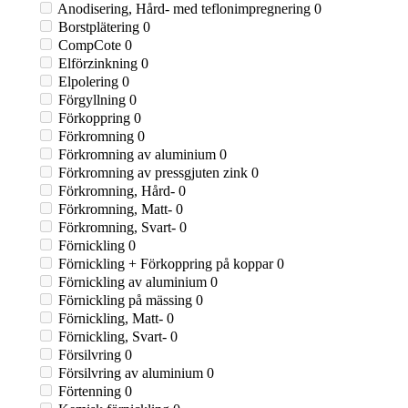
Anodisering, Hård- med teflonimpregnering
0
Borstplätering
0
CompCote
0
Elförzinkning
0
Elpolering
0
Förgyllning
0
Förkoppring
0
Förkromning
0
Förkromning av aluminium
0
Förkromning av pressgjuten zink
0
Förkromning, Hård-
0
Förkromning, Matt-
0
Förkromning, Svart-
0
Förnickling
0
Förnickling + Förkoppring på koppar
0
Förnickling av aluminium
0
Förnickling på mässing
0
Förnickling, Matt-
0
Förnickling, Svart-
0
Försilvring
0
Försilvring av aluminium
0
Förtenning
0