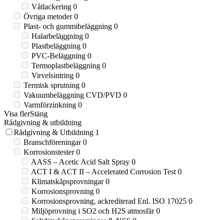
Våtlackering
0
Övriga metoder
0
Plast- och gummibeläggning
0
Halarbeläggning
0
Plastbeläggning
0
PVC-Beläggning
0
Termoplastbeläggning
0
Virvelsintring
0
Termisk sprutning
0
Vakuumbeläggning CVD/PVD
0
Varmförzinkning
0
Visa fler
Stäng
Rådgivning & utbildning
Rådgivning & Utbildning
1
Branschföreningar
0
Korrosionstester
0
AASS – Acetic Acid Salt Spray
0
ACT I & ACT II – Accelerated Corrosion Test
0
Klimatskåpsprovningar
0
Korrosionsprovning
0
Korrosionsprovning, ackrediterad Enl. ISO 17025
0
Miljöprovning i SO2 och H2S atmosfär
0