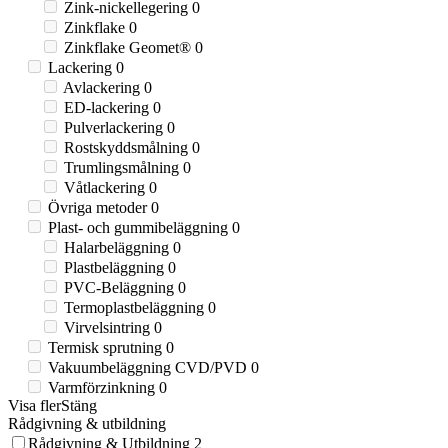
Zink-nickellegering
0
Zinkflake
0
Zinkflake Geomet®
0
Lackering
0
Avlackering
0
ED-lackering
0
Pulverlackering
0
Rostskyddsmålning
0
Trumlingsmålning
0
Våtlackering
0
Övriga metoder
0
Plast- och gummibeläggning
0
Halarbeläggning
0
Plastbeläggning
0
PVC-Beläggning
0
Termoplastbeläggning
0
Virvelsintring
0
Termisk sprutning
0
Vakuumbeläggning CVD/PVD
0
Varmförzinkning
0
Visa fler
Stäng
Rådgivning & utbildning
Rådgivning & Utbildning
2