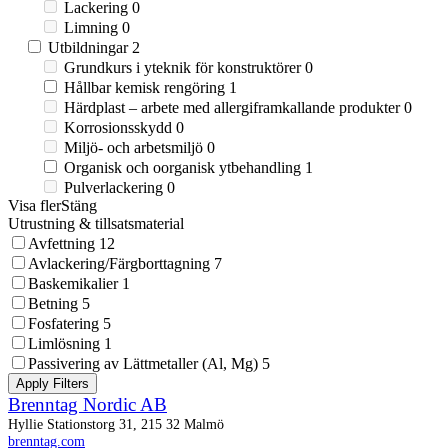
Lackering
0
Limning
0
Utbildningar
2
Grundkurs i yteknik för konstruktörer
0
Hållbar kemisk rengöring
1
Härdplast – arbete med allergiframkallande produkter
0
Korrosionsskydd
0
Miljö- och arbetsmiljö
0
Organisk och oorganisk ytbehandling
1
Pulverlackering
0
Visa fler
Stäng
Utrustning & tillsatsmaterial
Avfettning
12
Avlackering/Färgborttagning
7
Baskemikalier
1
Betning
5
Fosfatering
5
Limlösning
1
Passivering av Lättmetaller (Al, Mg)
5
Apply Filters
Brenntag Nordic AB
Hyllie Stationstorg 31, 215 32 Malmö
brenntag.com