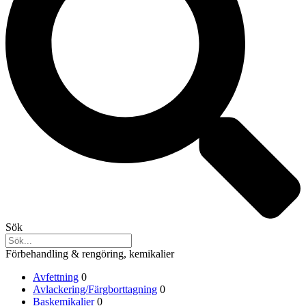
Sök
Förbehandling & rengöring, kemikalier
Avfettning
0
Avlackering/Färgborttagning
0
Baskemikalier
0