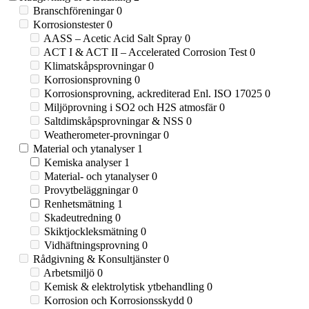
Branschföreningar
0
Korrosionstester
0
AASS – Acetic Acid Salt Spray
0
ACT I & ACT II – Accelerated Corrosion Test
0
Klimatskåpsprovningar
0
Korrosionsprovning
0
Korrosionsprovning, ackrediterad Enl. ISO 17025
0
Miljöprovning i SO2 och H2S atmosfär
0
Saltdimskåpsprovningar & NSS
0
Weatherometer-provningar
0
Material och ytanalyser
1
Kemiska analyser
1
Material- och ytanalyser
0
Provytbeläggningar
0
Renhetsmätning
1
Skadeutredning
0
Skiktjockleksmätning
0
Vidhäftningsprovning
0
Rådgivning & Konsultjänster
0
Arbetsmiljö
0
Kemisk & elektrolytisk ytbehandling
0
Korrosion och Korrosionsskydd
0