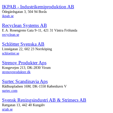
IKPAB - Industrikemi­produktion AB
Ödegärdsgatan 3, 504 94 Borås
ikpab.se
Recyclean Systems AB
E.A. Rosengrens Gata 9–11, 421 31 Västra Frölunda
recyclean.se
Schlötter Svenska AB
Linnégatan 22, 602 23 Norrköping
schloetter.se
Strenov Produkter Aps
Kongevejen 213, DK-2830 Virum
strenovprodukter.dk
Surtec Scandinavia Aps
Rådhuspladsen 16M, DK-1550 København V
surtec.com
Svensk Reningsindustri AB & Strimecs AB
Rattgatan 13, 442 40 Kungälv
sriab.se