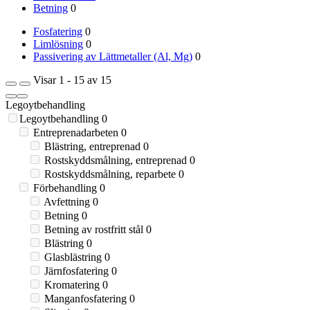
Betning
0
Fosfatering
0
Limlösning
0
Passivering av Lättmetaller (Al, Mg)
0
Visar 1 - 15 av 15
Legoytbehandling
Legoytbehandling
0
Entreprenadarbeten
0
Blästring, entreprenad
0
Rostskyddsmålning, entreprenad
0
Rostskyddsmålning, reparbete
0
Förbehandling
0
Avfettning
0
Betning
0
Betning av rostfritt stål
0
Blästring
0
Glasblästring
0
Järnfosfatering
0
Kromatering
0
Manganfosfatering
0