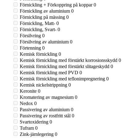
Förnickling + Förkoppring på koppar
0
Förnickling av aluminium
0
Förnickling på mässing
0
Förnickling, Matt-
0
Förnickling, Svart-
0
Försilvring
0
Försilvring av aluminium
0
Förtenning
0
Kemisk förnickling
0
Kemisk förnickling med förstärkt korrosionsskydd
0
Kemisk förnickling med förstärkt slitageskydd
0
Kemisk förnickling med PVD
0
Kemisk förnickling med teflonimpregnering
0
Kemisk nickelstrippning
0
Keronite
0
Kromatering av magnesium
0
Nedox
0
Passivering av aluminium
0
Passivering av rostfritt stål
0
Svartoxidering
0
Tufram
0
Zink-järnlegering
0