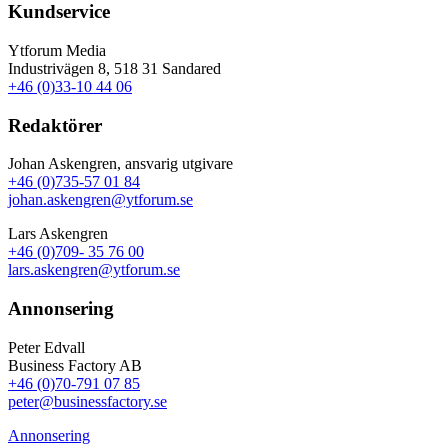
Kundservice
Ytforum Media
Industrivägen 8, 518 31 Sandared
+46 (0)33-10 44 06
Redaktörer
Johan Askengren, ansvarig utgivare
+46 (0)735-57 01 84
johan.askengren@ytforum.se
Lars Askengren
+46 (0)709- 35 76 00
lars.askengren@ytforum.se
Annonsering
Peter Edvall
Business Factory AB
+46 (0)70-791 07 85
peter@businessfactory.se
Annonsering