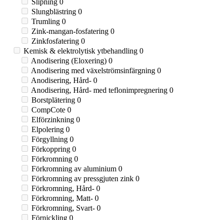
Slipning
0
Slungblästring
0
Trumling
0
Zink-mangan-fosfatering
0
Zinkfosfatering
0
Kemisk & elektrolytisk ytbehandling
0
Anodisering (Eloxering)
0
Anodisering med växelströmsinfärgning
0
Anodisering, Hård-
0
Anodisering, Hård- med teflonimpregnering
0
Borstplätering
0
CompCote
0
Elförzinkning
0
Elpolering
0
Förgyllning
0
Förkoppring
0
Förkromning
0
Förkromning av aluminium
0
Förkromning av pressgjuten zink
0
Förkromning, Hård-
0
Förkromning, Matt-
0
Förkromning, Svart-
0
Förnickling
0