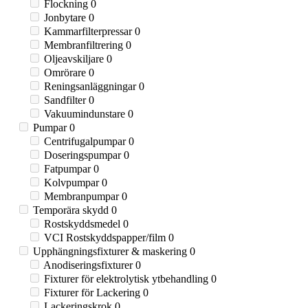
Flockning
0
Jonbytare
0
Kammarfilterpressar
0
Membranfiltrering
0
Oljeavskiljare
0
Omrörare
0
Reningsanläggningar
0
Sandfilter
0
Vakuumindunstare
0
Pumpar
0
Centrifugalpumpar
0
Doseringspumpar
0
Fatpumpar
0
Kolvpumpar
0
Membranpumpar
0
Temporära skydd
0
Rostskyddsmedel
0
VCI Rostskyddspapper/film
0
Upphängningsfixturer & maskering
0
Anodiseringsfixturer
0
Fixturer för elektrolytisk ytbehandling
0
Fixturer för Lackering
0
Lackeringskrok
0