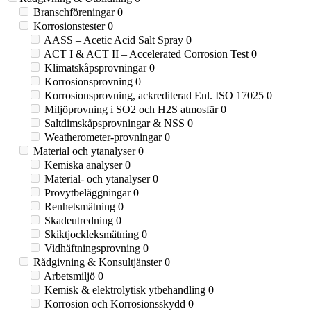
Branschföreningar
0
Korrosionstester
0
AASS – Acetic Acid Salt Spray
0
ACT I & ACT II – Accelerated Corrosion Test
0
Klimatskåpsprovningar
0
Korrosionsprovning
0
Korrosionsprovning, ackrediterad Enl. ISO 17025
0
Miljöprovning i SO2 och H2S atmosfär
0
Saltdimskåpsprovningar & NSS
0
Weatherometer-provningar
0
Material och ytanalyser
0
Kemiska analyser
0
Material- och ytanalyser
0
Provytbeläggningar
0
Renhetsmätning
0
Skadeutredning
0
Skiktjockleksmätning
0
Vidhäftningsprovning
0
Rådgivning & Konsultjänster
0
Arbetsmiljö
0
Kemisk & elektrolytisk ytbehandling
0
Korrosion och Korrosionsskydd
0