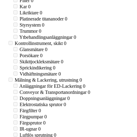
Filter
0
Kar
0
Likriktare
0
Platinerade titananoder
0
Styrsystem
0
Trummor
0
Ytbehandlingsanläggningar
0
Kontrollinstrument, skikt
0
Glansmätare
0
Porsökare
0
Skikttjockleksmätare
0
Sprickindikering
0
Vidhäftningsmätare
0
Målning & Lackering, utrustning
0
Anläggningar för ED-Lackering
0
Conveyor & Transportanordningar
0
Doppningsanläggningar
0
Elektrostatiska sprutor
0
Färgfilter
0
Färgpumpar
0
Färgsprutor
0
IR-ugnar
0
Luftlös sprutning
0