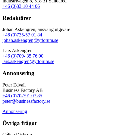
Industrivägen 8, 518 31 Sandared
+46 (0)33-10 44 06
Redaktörer
Johan Askengren, ansvarig utgivare
+46 (0)735-57 01 84
johan.askengren@ytforum.se
Lars Askengren
+46 (0)709- 35 76 00
lars.askengren@ytforum.se
Annonsering
Peter Edvall
Business Factory AB
+46 (0)70-791 07 85
peter@businessfactory.se
Annonsering
Övriga frågor
Céline Dickson