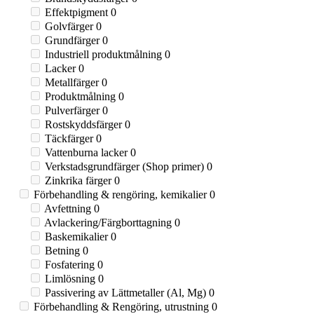
Effektpigment
0
Golvfärger
0
Grundfärger
0
Industriell produktmålning
0
Lacker
0
Metallfärger
0
Produktmålning
0
Pulverfärger
0
Rostskyddsfärger
0
Täckfärger
0
Vattenburna lacker
0
Verkstadsgrundfärger (Shop primer)
0
Zinkrika färger
0
Förbehandling & rengöring, kemikalier
0
Avfettning
0
Avlackering/Färgborttagning
0
Baskemikalier
0
Betning
0
Fosfatering
0
Limlösning
0
Passivering av Lättmetaller (Al, Mg)
0
Förbehandling & Rengöring, utrustning
0