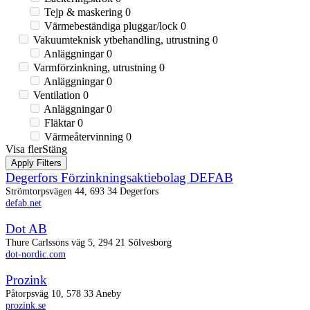
Tejp & maskering
0
Värmebeständiga pluggar/lock
0
Vakuumteknisk ytbehandling, utrustning
0
Anläggningar
0
Varmförzinkning, utrustning
0
Anläggningar
0
Ventilation
0
Anläggningar
0
Fläktar
0
Värmeåtervinning
0
Visa fler
Stäng
Apply Filters
Degerfors Förzinknings­aktiebolag DEFAB
Strömtorpsvägen 44, 693 34 Degerfors
defab.net
Dot AB
Thure Carlssons väg 5, 294 21 Sölvesborg
dot-nordic.com
Prozink
Påtorpsväg 10, 578 33 Aneby
prozink.se