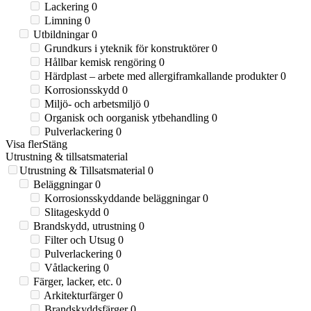
Lackering
0
Limning
0
Utbildningar
0
Grundkurs i yteknik för konstruktörer
0
Hållbar kemisk rengöring
0
Härdplast – arbete med allergiframkallande produkter
0
Korrosionsskydd
0
Miljö- och arbetsmiljö
0
Organisk och oorganisk ytbehandling
0
Pulverlackering
0
Visa fler
Stäng
Utrustning & tillsatsmaterial
Utrustning & Tillsatsmaterial
0
Beläggningar
0
Korrosionsskyddande beläggningar
0
Slitageskydd
0
Brandskydd, utrustning
0
Filter och Utsug
0
Pulverlackering
0
Våtlackering
0
Färger, lacker, etc.
0
Arkitekturfärger
0
Brandskyddsfärger
0