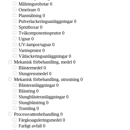
Målningsrobotar
0
Omrörare
0
Planmålning
0
Pulverlackeringsanläggningar
0
Sprutboxar
0
Tvåkomponentssprutor
0
Ugnar
0
UV-lampor/ugnar
0
Varmsprutor
0
Våtlackeringsanläggningar
0
Mekanisk förbehandling, medel
0
Blästermedel
0
Slungrensmedel
0
Mekanisk förbehandling, utrustning
0
Blästeranläggningar
0
Blästring
0
Slungblästeranläggningar
0
Slungblästring
0
Trumling
0
Processvattenbehandling
0
Färgkoaguleringsmedel
0
Farligt avfall
0