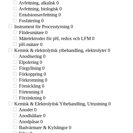
Avfettning, alkalisk
0
Avfettning, biologisk
0
Emulsionsavfettning
0
Fosfatering
0
Instrument för Processtyrning
0
Flödesmätare
0
Mätelektroder för pH, redox och LFM
0
pH-mätare
0
Kemisk & elektrolytisk ytbehandling, elektrolyter
0
Anodisering
0
Elpolering
0
Förgyllning
0
Förkoppring
0
Förkromning
0
Förnickling
0
Förtenning
0
Förzinkning
0
Kemisk & Elektrolytisk Ytbehandling, Utrustning
0
Anoder
0
Anodhållare
0
Anodpåsar
0
Badvärmare & Kylslingor
0