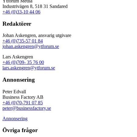
Ytforum Media
Industrivägen 8, 518 31 Sandared
+46 (0)33-10 44 06
Redaktörer
Johan Askengren, ansvarig utgivare
+46 (0)735-57 01 84
johan.askengren@ytforum.se
Lars Askengren
+46 (0)709- 35 76 00
lars.askengren@ytforum.se
Annonsering
Peter Edvall
Business Factory AB
+46 (0)70-791 07 85
peter@businessfactory.se
Annonsering
Övriga frågor