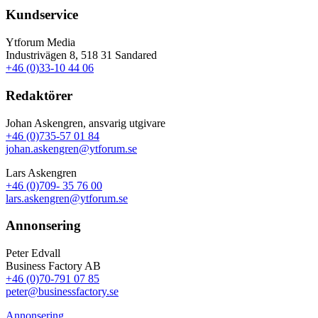
Kundservice
Ytforum Media
Industrivägen 8, 518 31 Sandared
+46 (0)33-10 44 06
Redaktörer
Johan Askengren, ansvarig utgivare
+46 (0)735-57 01 84
johan.askengren@ytforum.se
Lars Askengren
+46 (0)709- 35 76 00
lars.askengren@ytforum.se
Annonsering
Peter Edvall
Business Factory AB
+46 (0)70-791 07 85
peter@businessfactory.se
Annonsering