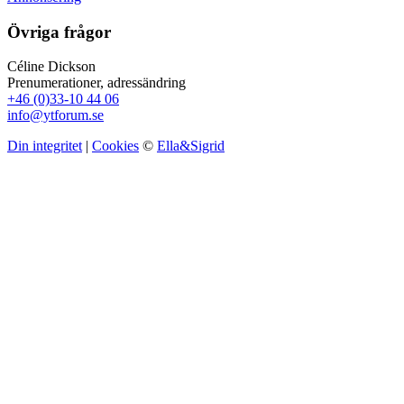
Övriga frågor
Céline Dickson
Prenumerationer, adressändring
+46 (0)33-10 44 06
info@ytforum.se
Din integritet
|
Cookies
©
Ella&Sigrid