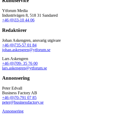
Kundservice
Ytforum Media
Industrivägen 8, 518 31 Sandared
+46 (0)33-10 44 06
Redaktörer
Johan Askengren, ansvarig utgivare
+46 (0)735-57 01 84
johan.askengren@ytforum.se
Lars Askengren
+46 (0)709- 35 76 00
lars.askengren@ytforum.se
Annonsering
Peter Edvall
Business Factory AB
+46 (0)70-791 07 85
peter@businessfactory.se
Annonsering