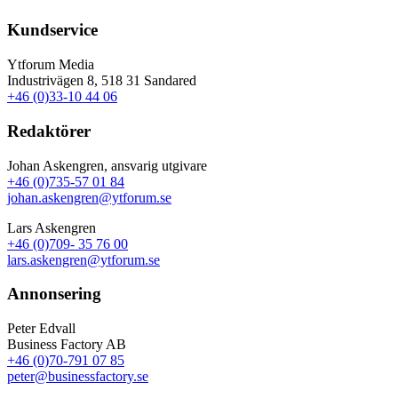
Kundservice
Ytforum Media
Industrivägen 8, 518 31 Sandared
+46 (0)33-10 44 06
Redaktörer
Johan Askengren, ansvarig utgivare
+46 (0)735-57 01 84
johan.askengren@ytforum.se
Lars Askengren
+46 (0)709- 35 76 00
lars.askengren@ytforum.se
Annonsering
Peter Edvall
Business Factory AB
+46 (0)70-791 07 85
peter@businessfactory.se