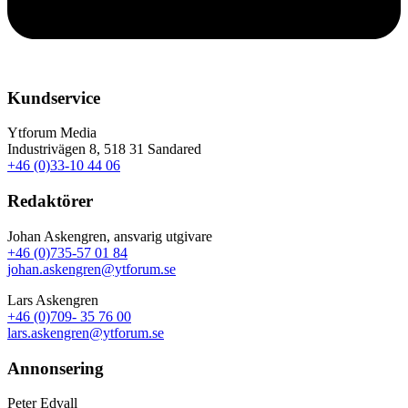
Kundservice
Ytforum Media
Industrivägen 8, 518 31 Sandared
+46 (0)33-10 44 06
Redaktörer
Johan Askengren, ansvarig utgivare
+46 (0)735-57 01 84
johan.askengren@ytforum.se
Lars Askengren
+46 (0)709- 35 76 00
lars.askengren@ytforum.se
Annonsering
Peter Edvall