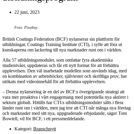
22 juni, 2023
Foto: Pixabay
British Coatings Federation (BCF) nylanserar sin plattform för
utbildningar, Coatings Training Institute (CTI), i syfte att föra ut
kunskaperna om lackering till nya marknader runt om i världen.
Alla 57 utbildningsmoduler, som omfattar fyra akademiska
studienivåer, uppdateras och får ett nytt format för att förbättra
upplevelsen. Den väl inarbetade modellen som används idag, med
en kombination av arbetsböcker, självtester och skriftliga prov, har
utökats med videoinnehåll för att förbättra upplevelsen.
– Denna nylansering är en del av BCF:s övergripande strategi att
vara mer proaktiva i vårt engagemang med potentiella nya aktörer i
sektorn globalt. Hittills har CTI:s utbildningsmoduler sålts i flera
länder runt om i världen, men jag tror att CTI når många nya företag
och marknader med sitt nya, uppgraderade erbjudande, säger Tom
Bowtell, vd för BCF, i ett pressmeddelande.
Kategori:
Branschnytt