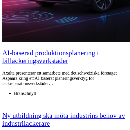
AI-baserad produktionsplanering i
billackeringsverkstäder
Axalta presenterar ett samarbete med det schweiziska företaget
Aspaara kring ett AI-baserat planeringsverktyg för
lackreparationsverkstäder….
Branschnytt
Ny utbildning ska möta industrins behov av
industrilackerare